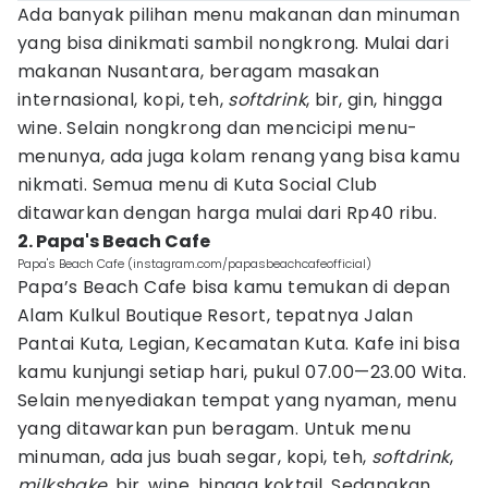
Ada banyak pilihan menu makanan dan minuman
yang bisa dinikmati sambil nongkrong. Mulai dari
makanan Nusantara, beragam masakan
internasional, kopi, teh,
softdrink
, bir, gin, hingga
wine. Selain nongkrong dan mencicipi menu-
menunya, ada juga kolam renang yang bisa kamu
nikmati. Semua menu di Kuta Social Club
ditawarkan dengan harga mulai dari Rp40 ribu.
2. Papa's Beach Cafe
Papa's Beach Cafe (instagram.com/papasbeachcafeofficial)
Papa’s Beach Cafe bisa kamu temukan di depan
Alam Kulkul Boutique Resort, tepatnya Jalan
Pantai Kuta, Legian, Kecamatan Kuta. Kafe ini bisa
kamu kunjungi setiap hari, pukul 07.00—23.00 Wita.
Selain menyediakan tempat yang nyaman, menu
yang ditawarkan pun beragam. Untuk menu
minuman, ada jus buah segar, kopi, teh,
softdrink
,
milkshake
, bir, wine, hingga koktail. Sedangkan