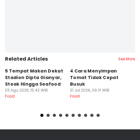
Related Articles
See More
5 Tempat Makan Dekat
4 Cara Menyimpan
4
Stadion Dipta Gianyar,
Tomat Tidak Cepat
S
Steak Hingga Seafood
Busuk
31
Fo
03 Agu 2026, 15:42 WIB
31 Jul 2026, 09:31 WIB
Food
Food