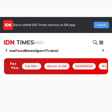
Baca artikel
IDN Times
lainnya di IDN App
Install
BALI
Home
Food
News
Sport
Travel
For
Yuk Pilih !
Iklanin di IDN
INSIDENESIA
#Loka
You