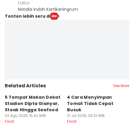
Editor
Natalia Indah Kartikaningrum
Tonton lebih seru di
Related Articles
See More
5 Tempat Makan Dekat
4 Cara Menyimpan
4
Stadion Dipta Gianyar,
Tomat Tidak Cepat
S
Steak Hingga Seafood
Busuk
31
Fo
03 Agu 2026, 15:42 WIB
31 Jul 2026, 09:31 WIB
Food
Food