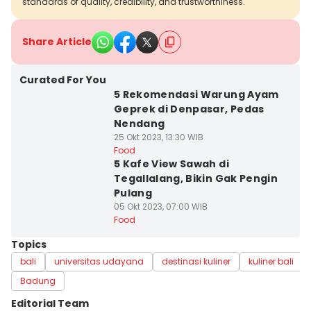
standards of quality, credibility, and trustworthiness.
Share Article
Curated For You
5 Rekomendasi Warung Ayam
Geprek di Denpasar, Pedas
Nendang
25 Okt 2023, 13:30 WIB
Food
5 Kafe View Sawah di
Tegallalang, Bikin Gak Pengin
Pulang
05 Okt 2023, 07:00 WIB
Food
Topics
bali
universitas udayana
destinasi kuliner
kuliner bali
Badung
Editorial Team