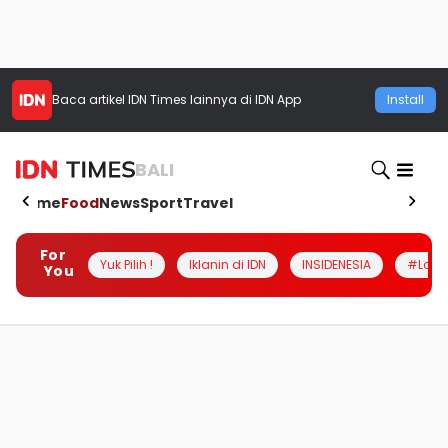
Baca artikel
IDN Times
lainnya di IDN App
Install
BALI
Home
Food
News
Sport
Travel
For
Yuk Pilih !
Iklanin di IDN
INSIDENESIA
#Loka
You