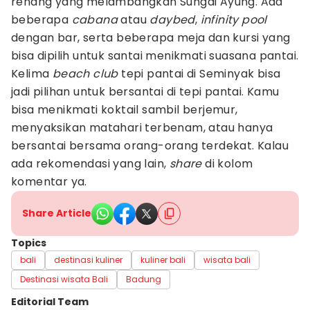
renang yang melambangkan Sungai Ayung. Ada
beberapa
cabana
atau
daybed
,
infinity pool
dengan bar, serta beberapa meja dan kursi yang
bisa dipilih untuk santai menikmati suasana pantai.
Kelima
beach club
tepi pantai di Seminyak bisa
jadi pilihan untuk bersantai di tepi pantai. Kamu
bisa menikmati koktail sambil berjemur,
menyaksikan matahari terbenam, atau hanya
bersantai bersama orang-orang terdekat. Kalau
ada rekomendasi yang lain,
share
di kolom
komentar ya.
Share Article
Topics
bali
destinasi kuliner
kuliner bali
wisata bali
Destinasi wisata Bali
Badung
Editorial Team