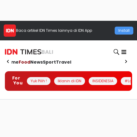
Baca artikel
IDN Times
lainnya di IDN App
Install
BALI
Home
Food
News
Sport
Travel
For
Yuk Pilih !
Iklanin di IDN
INSIDENESIA
#Loka
You