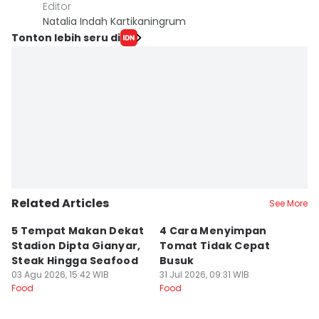
Editor
Natalia Indah Kartikaningrum
Tonton lebih seru di
Related Articles
See More
5 Tempat Makan Dekat
4 Cara Menyimpan
4
Stadion Dipta Gianyar,
Tomat Tidak Cepat
S
Steak Hingga Seafood
Busuk
31
Fo
03 Agu 2026, 15:42 WIB
31 Jul 2026, 09:31 WIB
Food
Food