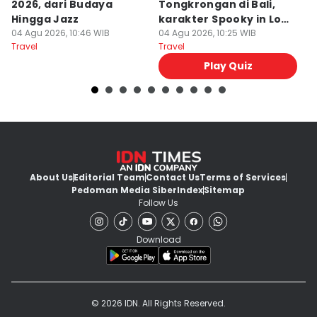
2026, dari Budaya
Tongkrongan di Bali,
U
Hingga Jazz
karakter Spooky in Love
d
04 Agu 2026, 10:46 WIB
Ini Mirip Kamu
04 Agu 2026, 10:25 WIB
y
03
Travel
Travel
Tr
Play Quiz
About Us
Editorial Team
Contact Us
Terms of Services
Pedoman Media Siber
Index
Sitemap
Follow Us
Download
© 2026 IDN. All Rights Reserved.