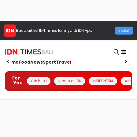
Baca artikel
IDN Times
lainnya di IDN App
Install
BALI
Home
Food
News
Sport
Travel
For
Yuk Pilih !
Iklanin di IDN
INSIDENESIA
#Loka
You