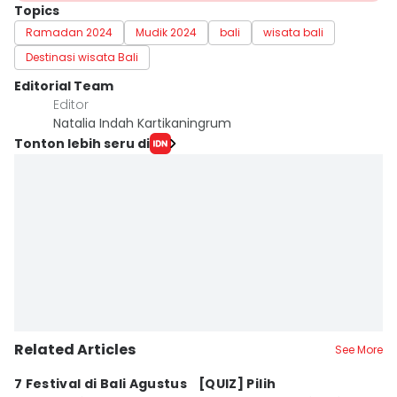
Topics
Ramadan 2024
Mudik 2024
bali
wisata bali
Destinasi wisata Bali
Editorial Team
Editor
Natalia Indah Kartikaningrum
Tonton lebih seru di
Related Articles
See More
7 Festival di Bali Agustus
[QUIZ] Pilih
R