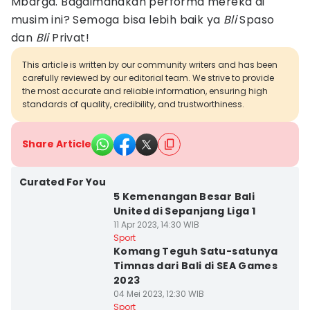
Mbarga. Bagaimanakah performa mereka di
musim ini? Semoga bisa lebih baik ya
Bli
Spaso
dan
Bli
Privat!
This article is written by our community writers and has been
carefully reviewed by our editorial team. We strive to provide
the most accurate and reliable information, ensuring high
standards of quality, credibility, and trustworthiness.
Share Article
Curated For You
5 Kemenangan Besar Bali
United di Sepanjang Liga 1
11 Apr 2023, 14:30 WIB
Sport
Komang Teguh Satu-satunya
Timnas dari Bali di SEA Games
2023
04 Mei 2023, 12:30 WIB
Sport