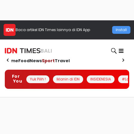
Baca artikel
IDN Times
lainnya di IDN App
Install
BALI
Home
Food
News
Sport
Travel
For
Yuk Pilih !
Iklanin di IDN
INSIDENESIA
#Loka
You