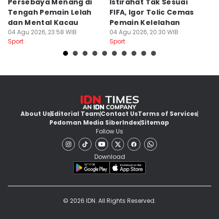
Persebaya Menang di
Istirahat Tak Sesuai
Pe
Tengah Pemain Lelah
FIFA, Igor Tolic Cemas
T
dan Mental Kacau
Pemain Kelelahan
B
04 Agu 2026, 23:58 WIB
04 Agu 2026, 20:30 WIB
04
Sport
Sport
Sp
About Us
Editorial Team
Contact Us
Terms of Services
Pedoman Media Siber
Index
Sitemap
Follow Us
Download
© 2026 IDN. All Rights Reserved.