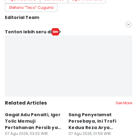
Stefano “Teco” Cugurra
Editorial Team
Editor
Tonton lebih seru di
Wayan Antara
Editor
Irma Yudistirani
Related Articles
See More
Gagal Adu Penalti, Igor
Sang Penyelamat
P
Tolic Memuji
Persebaya, Ini Trofi
P
Pertahanan Persib yang
Kedua Reza Arya
A
Solid
07 Agu 2026, 03:02 WIB
Bersama Tavares
07 Agu 2026, 01:59 WIB
06