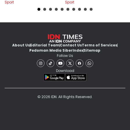
Sport
Sport
Sp
About Us
Editorial Team
Contact Us
Terms of Services
Pedoman Media Siber
Index
Sitemap
Follow Us
Download
© 2026 IDN. All Rights Reserved.