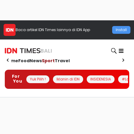
Baca artikel
IDN Times
lainnya di IDN App
Install
BALI
Home
Food
News
Sport
Travel
For
Yuk Pilih !
Iklanin di IDN
INSIDENESIA
#Loka
You