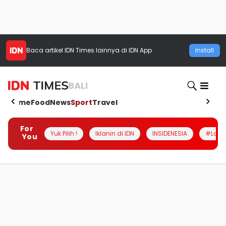
Baca artikel
IDN Times
lainnya di IDN App
Install
BALI
Home
Food
News
Sport
Travel
For
Yuk Pilih !
Iklanin di IDN
INSIDENESIA
#Loka
You