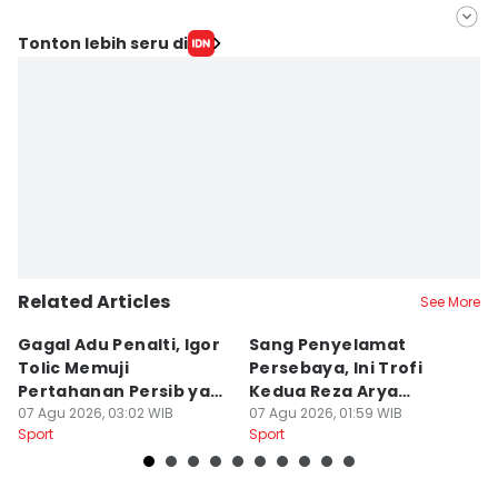
Editor
Tonton lebih seru di
Irma Yudistirani
Editor
Imam Rosidin
Related Articles
See More
Gagal Adu Penalti, Igor
Sang Penyelamat
P
Tolic Memuji
Persebaya, Ini Trofi
P
Pertahanan Persib yang
Kedua Reza Arya
A
Solid
07 Agu 2026, 03:02 WIB
Bersama Tavares
07 Agu 2026, 01:59 WIB
06
Sport
Sport
Sp