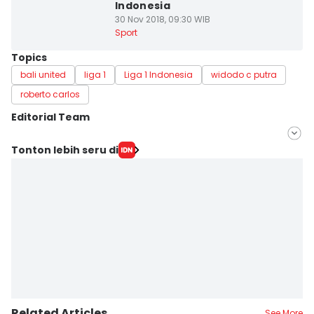
Indonesia
30 Nov 2018, 09:30 WIB
Sport
Topics
bali united
liga 1
Liga 1 Indonesia
widodo c putra
roberto carlos
Editorial Team
Editor
Tonton lebih seru di
Irma Yudistirani
Editor
Imam Rosidin
Related Articles
See More