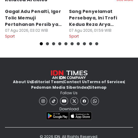
Gagal Adu Penalti, Igor
Sang Penyelamat
P
Tolic Memuji
Persebaya, Ini Trofi
P
Pertahanan Persib yang
Kedua Reza Arya
A
Solid
07 Agu 2026, 03:02 WIB
Bersama Tavares
07 Agu 2026, 01:59 WIB
06
Sport
Sport
Sp
About Us
Editorial Team
Contact Us
Terms of Services
Pedoman Media Siber
Index
Sitemap
Follow Us
Download
© 2026 IDN. All Rights Reserved.