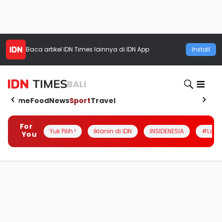
Baca artikel
IDN Times
lainnya di IDN App
Install
BALI
Home
Food
News
Sport
Travel
For
Yuk Pilih !
Iklanin di IDN
INSIDENESIA
#Loka
You