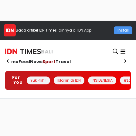
Baca artikel
IDN Times
lainnya di IDN App
Install
BALI
Home
Food
News
Sport
Travel
For
Yuk Pilih !
Iklanin di IDN
INSIDENESIA
#Loka
You