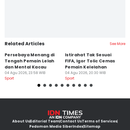
Related Articles
See More
Persebaya Menang di
Istirahat Tak Sesuai
Pe
Tengah Pemain Lelah
FIFA, Igor Tolic Cemas
T
dan Mental Kacau
Pemain Kelelahan
B
04 Agu 2026, 23:58 WIB
04 Agu 2026, 20:30 WIB
04
Sport
Sport
Sp
About Us
Editorial Team
Contact Us
Terms of Services
Pedoman Media Siber
Index
Sitemap