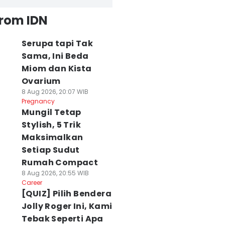
rema FC Akui
Persija
Persebaya
from IDN
elelahan Setelah
Memastikan Juara
Menang di Teng
ergantian
3 Piala Presiden
Pemain Lelah da
emain
2026
Mental Kacau
Serupa tapi Tak
 Agu 2026, 19:32 WIB
06 Agu 2026, 18:17 WIB
04 Agu 2026, 23:58 WI
Sama, Ini Beda
ort
Sport
Sport
Miom dan Kista
Ovarium
8 Aug 2026, 20:07 WIB
Pregnancy
Mungil Tetap
Stylish, 5 Trik
Maksimalkan
Setiap Sudut
Rumah Compact
8 Aug 2026, 20:55 WIB
Career
[QUIZ] Pilih Bendera
Jolly Roger Ini, Kami
Tebak Seperti Apa