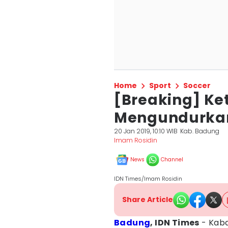
Home
Sport
Soccer
[Breaking] Ke
Mengundurkan
20 Jan 2019, 10:10 WIB
Kab. Badung
Imam Rosidin
News
Channel
IDN Times/Imam Rosidin
Share Article
Badung
, IDN Times
- Kaba