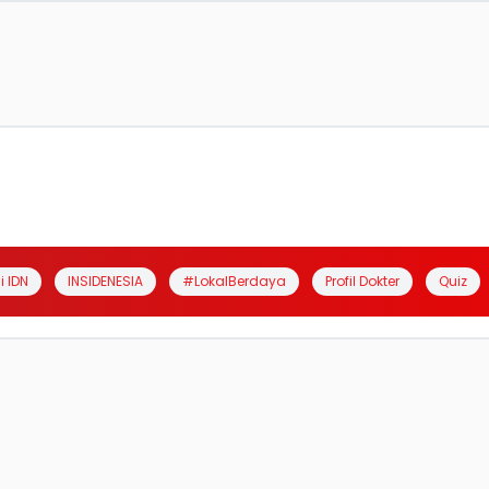
i IDN
INSIDENESIA
#LokalBerdaya
Profil Dokter
Quiz