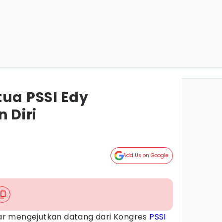
tua PSSI Edy
 Diri
Add Us on Google
r mengejutkan datang dari Kongres
PSSI