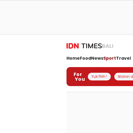
BALI
Home
Food
News
Sport
Travel
For
Yuk Pilih !
Iklanin d
You