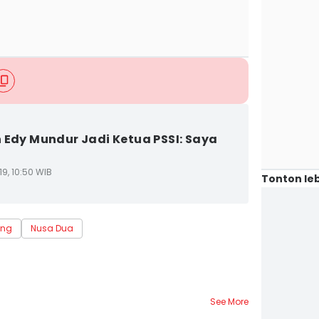
 Edy Mundur Jadi Ketua PSSI: Saya
9, 10:50 WIB
Tonton leb
ng
Nusa Dua
See More