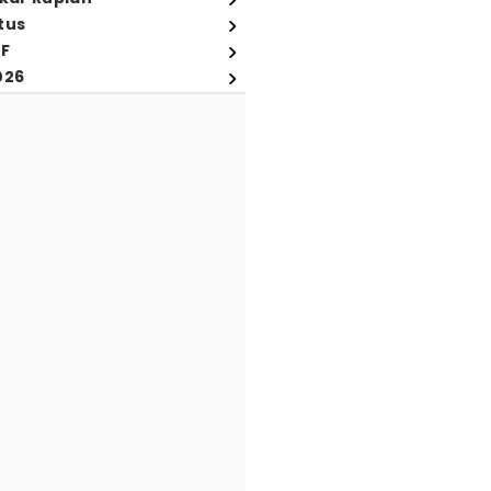
tus
FF
026