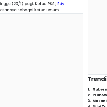
inggu (20/1) pagi. Ketua PSSI,
Edy
batannya sebagai ketua umum.
Trendi
1
.
Gubern
2
.
Prabow
3
.
Makan B
4
.
Nilai T