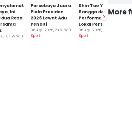
enyelamat
Persebaya Juara
Shin Tae Yong
A
More 
ya, Ini
Piala Presiden
Bangga dengan
K
edua Reza
2026 Lewat Adu
Performa Pemain
P
ersama
Penalti
Lokal Persija
P
s
06 Agu 2026, 23:01 WIB
06 Agu 2026, 20:57 WIB
06
Sport
Sport
Sp
26, 01:59 WIB