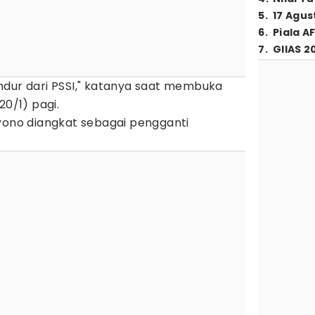
5
.
17 Agus
6
.
Piala A
7
.
GIIAS 2
ndur dari PSSI," katanya saat membuka
20/1) pagi.
iyono diangkat sebagai pengganti