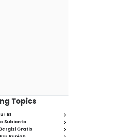
ng Topics
ur BI
o Subianto
ergizi Gratis
ukar Rupiah