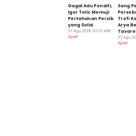
Gagal Adu Penalti,
Sang P
Igor Tolic Memuji
Perseba
Pertahanan Persib
Trofi K
yang Solid
Arya B
07 Agu 2026, 03:02 WIB
Tavare
Sport
07 Agu 20
Sport