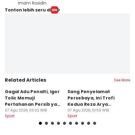
Imam Rosidin
Tonton lebih seru di
Related Articles
See More
Gagal Adu Penalti, Igor
Sang Penyelamat
P
Tolic Memuji
Persebaya, Ini Trofi
P
Pertahanan Persib yang
Kedua Reza Arya
A
Solid
07 Agu 2026, 03:02 WIB
Bersama Tavares
07 Agu 2026, 01:59 WIB
06
Sport
Sport
Sp