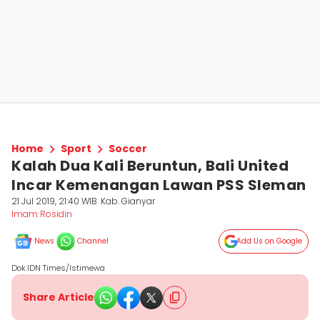
Home
Sport
Soccer
Kalah Dua Kali Beruntun, Bali United
Incar Kemenangan Lawan PSS Sleman
21 Jul 2019, 21:40 WIB
Kab. Gianyar
Imam Rosidin
News
Channel
Add Us on Google
Dok.IDN Times/Istimewa
Share Article