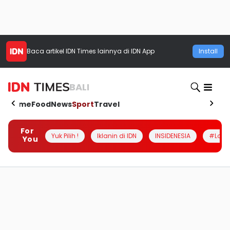
Baca artikel
IDN Times
lainnya di IDN App
Install
BALI
Home
Food
News
Sport
Travel
For
Yuk Pilih !
Iklanin di IDN
INSIDENESIA
#Loka
You