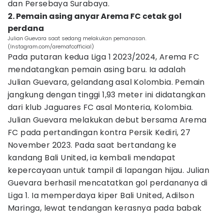
dan Persebaya Surabaya.
2. Pemain asing anyar Arema FC cetak gol
perdana
Julian Guevara saat sedang melakukan pemanasan.
(Instagram.com/aremafcofficial)
Pada putaran kedua Liga 1 2023/2024, Arema FC
mendatangkan pemain asing baru. Ia adalah
Julian Guevara, gelandang asal Kolombia. Pemain
jangkung dengan tinggi 1,93 meter ini didatangkan
dari klub Jaguares FC asal Monteria, Kolombia.
Julian Guevara melakukan debut bersama Arema
FC pada pertandingan kontra Persik Kediri, 27
November 2023. Pada saat bertandang ke
kandang Bali United, ia kembali mendapat
kepercayaan untuk tampil di lapangan hijau. Julian
Guevara berhasil mencatatkan gol perdananya di
Liga 1. Ia memperdaya kiper Bali United, Adilson
Maringa, lewat tendangan kerasnya pada babak