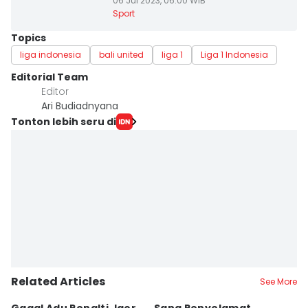
06 Jul 2023, 06:00 WIB
Sport
Topics
liga indonesia
bali united
liga 1
Liga 1 Indonesia
Editorial Team
Editor
Ari Budiadnyana
Tonton lebih seru di
Related Articles
See More