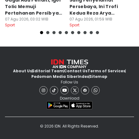
Gagal Adu Penalti, Igor
Sang Penyelamat
P
Tolic Memuji
Persebaya, Ini Trofi
P
Pertahanan Persib yang
Kedua Reza Arya
A
Solid
07 Agu 2026, 03:02 WIB
Bersama Tavares
07 Agu 2026, 01:59 WIB
06
Sport
Sport
Sp
About Us
Editorial Team
Contact Us
Terms of Services
Pedoman Media Siber
Index
Sitemap
Follow Us
Download
© 2026 IDN. All Rights Reserved.