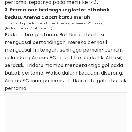
pertama, tepatnya pada menit ke-43.
3. Permainan berlangsung ketat di babak
kedua, Arema dapat kartu merah
Jalannya laga antara Bali United (merah) vs Arema FC (putih).
(Instagram.com/baliunitedfc)
Pada babak pertama, Bali United berhasil
menguasai pertandingan. Mereka berhasil
menguasai lini tengah, sehingga pemain-pemain
gelandang Arema FC dibuat tak berkutik. Alhasil,
Serdadu Tridatu mampu mencetak tiga gol pada
babak pertama. Walau dalam keadaan diserang,
Arema FC mampu mencatatkan satu gol di babak
pertama.