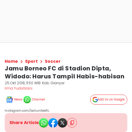
Home
Sport
Soccer
Jamu Borneo FC di Stadion Dipta,
Widodo: Harus Tampil Habis-habisan
25 Okt 2018, 11:50 WIB
Kab. Gianyar
Irma Yudistirani
News
Channel
Add Us on Google
Instagram.com/baliunitedfc
Share Article