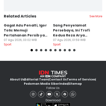
Related Articles
See More
Gagal Adu Penalti, Igor
Sang Penyelamat
P
Tolic Memuji
Persebaya, Ini Trofi
P
Pertahanan Persib yang
Kedua Reza Arya
A
Solid
07 Agu 2026, 03:02 WIB
Bersama Tavares
07 Agu 2026, 01:59 WIB
06
Sport
Sport
Sp
About Us
Editorial Team
Contact Us
Terms of Services
Pedoman Media Siber
Index
Sitemap
Follow Us
Download