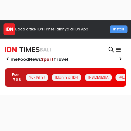
Baca artikel
IDN Times
lainnya di IDN App
Install
BALI
Home
Food
News
Sport
Travel
For
Yuk Pilih !
Iklanin di IDN
INSIDENESIA
#Loka
You