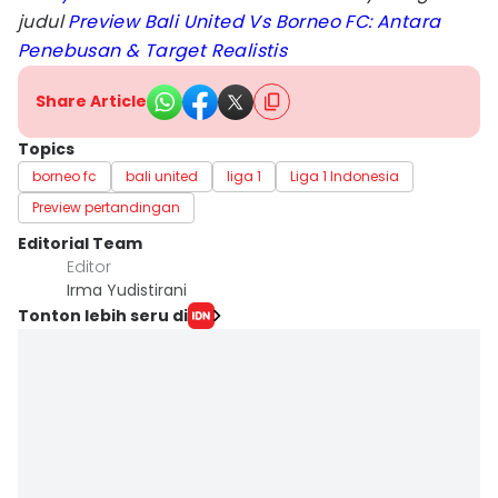
judul
Preview Bali United Vs Borneo FC: Antara
Penebusan & Target Realistis
Share Article
Topics
borneo fc
bali united
liga 1
Liga 1 Indonesia
Preview pertandingan
Editorial Team
Editor
Irma Yudistirani
Tonton lebih seru di