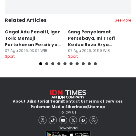
Related Articles
See More
Gagal Adu Penalti, Igor
Sang Penyelamat
P
Tolic Memuji
Persebaya, Ini Trofi
P
Pertahanan Persib yang
Kedua Reza Arya
A
Solid
07 Agu 2026, 03:02 WIB
Bersama Tavares
07 Agu 2026, 01:59 WIB
06
Sport
Sport
Sp
About Us
Editorial Team
Contact Us
Terms of Services
Pedoman Media Siber
Index
Sitemap
Follow Us
Download