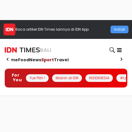
Baca artikel
IDN Times
lainnya di IDN App
Install
BALI
Home
Food
News
Sport
Travel
For
Yuk Pilih !
Iklanin di IDN
INSIDENESIA
#Loka
You