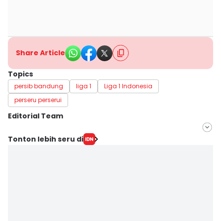
Share Article
Topics
persib bandung
liga 1
Liga 1 Indonesia
perseru perserui
Editorial Team
Editor
Tonton lebih seru di
Irma Yudistirani
Editor
Imam Rosidin