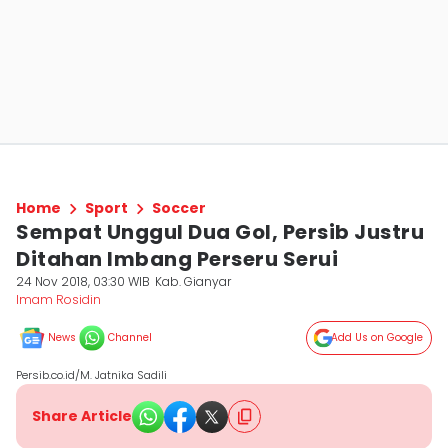
Home
Sport
Soccer
Sempat Unggul Dua Gol, Persib Justru
Ditahan Imbang Perseru Serui
24 Nov 2018, 03:30 WIB
Kab. Gianyar
Imam Rosidin
News
Channel
Add Us on Google
Persib.co.id/M. Jatnika Sadili
Share Article