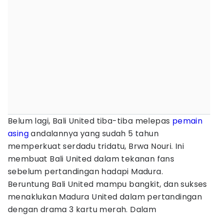
Belum lagi, Bali United tiba-tiba melepas
pemain
asing
andalannya yang sudah 5 tahun
memperkuat serdadu tridatu, Brwa Nouri. Ini
membuat Bali United dalam tekanan fans
sebelum pertandingan hadapi Madura.
Beruntung Bali United mampu bangkit, dan sukses
menaklukan Madura United dalam pertandingan
dengan drama 3 kartu merah. Dalam