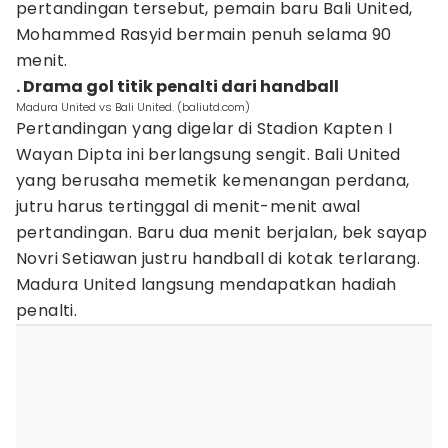
pertandingan tersebut, pemain baru Bali United,
Mohammed Rasyid bermain penuh selama 90
menit.
. Drama gol titik penalti dari handball
Madura United vs Bali United. (baliutd.com)
Pertandingan yang digelar di Stadion Kapten I
Wayan Dipta ini berlangsung sengit. Bali United
yang berusaha memetik kemenangan perdana,
jutru harus tertinggal di menit-menit awal
pertandingan. Baru dua menit berjalan, bek sayap
Novri Setiawan justru handball di kotak terlarang.
Madura United langsung mendapatkan hadiah
penalti.