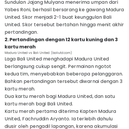
Sundulan Jajang Mulyana menerima umpan dari
Yabes Roni, berhasil bersarang ke gawang Madura
United. Skor menjadi 2-1 buat keunggulan Bali
United. Skor tersebut bertahan hingga menit akhir
pertandingan.
2. Pertandingan dengan 12 kartu kuning dan 3
kartu merah
Madura United vs Bali United. (baliutd.com)
Laga Bali United menghadapi Madura United
berlangsung cukup sengit. Permainan ngotot
kedua tim, menyebabkan beberapa pelanggaran.
Bahkan pertandingan tersebut diwarnai dengan 3
kartu merah.
Dua kartu merah bagi Madura United, dan satu
kartu merah bagi Bali United.
Kartu merah pertama diterima Kapten Madura
United, Fachruddin Aryanto. Ia terlebih dahulu
diusir oleh pengadil lapangan, karena akumulasi