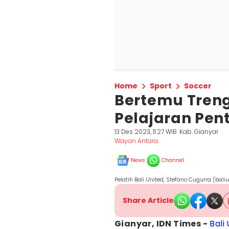
Home
Sport
Soccer
Bertemu Treng
Pelajaran Pen
13 Des 2023, 11:27 WIB
Kab. Gianyar
Wayan Antara
News
Channel
Pelatih Bali United, Stefano Cugurra (bali
Share Article
Gianyar, IDN Times -
Bali