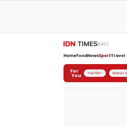
BALI
Home
Food
News
Sport
Travel
For
Yuk Pilih !
Iklanin d
You