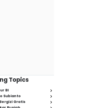
ng Topics
ur BI
o Subianto
ergizi Gratis
ukar Rupiah