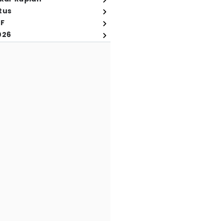
tus
FF
026