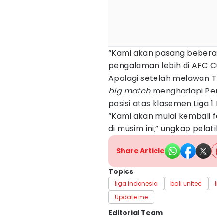
“Kami akan pasang beber
pengalaman lebih di AFC Cup
Apalagi setelah melawan T
big match
menghadapi Pers
posisi atas klasemen Liga 1 
“Kami akan mulai kembali fo
di musim ini,” ungkap pelati
Share Article
Topics
liga indonesia
bali united
Update me
Editorial Team