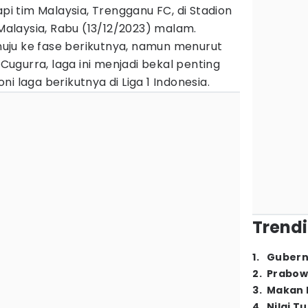
 tim Malaysia, Trengganu FC, di Stadion
 Malaysia, Rabu (13/12/2023) malam.
uju ke fase berikutnya, namun menurut
o Cugurra, laga ini menjadi bekal penting
i laga berikutnya di Liga 1 Indonesia.
Trendi
1
.
Gubern
2
.
Prabow
3
.
Makan B
4
.
Nilai T