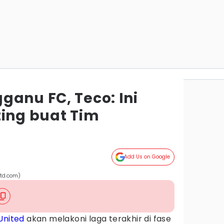
ganu FC, Teco: Ini
ting buat Tim
Add Us on Google
utd.com)
 United
akan melakoni laga terakhir di fase