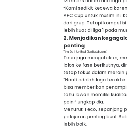
Mariners dalam dua laga p
“Kami sedikit kecewa karena
AFC Cup untuk musim ini. K
dari grup. Tetapi kompetis
lebih kuat di liga 1 pada mu
2. Menjadikan kegagala
penting
Tim Bali United (baliutd.com)
Teco juga mengatakan, mes
lolos ke fase berikutnya, 
tetap fokus dalam meraih 
"Nanti adalah laga terakh
bisa memberikan penampila
tahu lawan memiliki kuali
poin,” ungkap dia.
Menurut Teco, sepanjang p
pelajaran penting buat Bal
lebih baik.