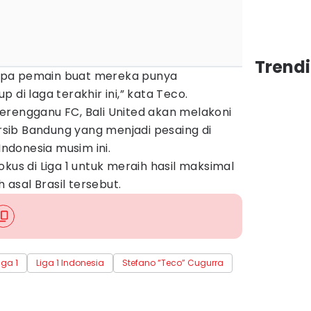
Trendi
apa pemain buat mereka punya
 di laga terakhir ini,” kata Teco.
erengganu FC, Bali United akan melakoni
ib Bandung yang menjadi pesaing di
Indonesia musim ini.
kus di Liga 1 untuk meraih hasil maksimal
h asal Brasil tersebut.
liga 1
Liga 1 Indonesia
Stefano “Teco” Cugurra