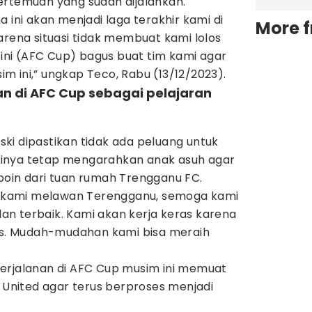
ertemuan yang sudah dijalankan.
 ini akan menjadi laga terakhir kami di
More 
arena situasi tidak membuat kami lolos
i ini (AFC Cup) bagus buat tim kami agar
sim ini,” ungkap Teco, Rabu (13/12/2023).
n di AFC Cup sebagai pelajaran
ki dipastikan tidak ada peluang untuk
dirinya tetap mengarahkan anak asuh agar
poin dari tuan rumah Trengganu FC.
ir kami melawan Terengganu, semoga kami
n terbaik. Kami akan kerja keras karena
tas. Mudah-mudahan kami bisa meraih
erjalanan di AFC Cup musim ini memuat
i United agar terus berproses menjadi