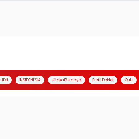
i IDN
INSIDENESIA
#LokalBerdaya
Profil Dokter
Quiz