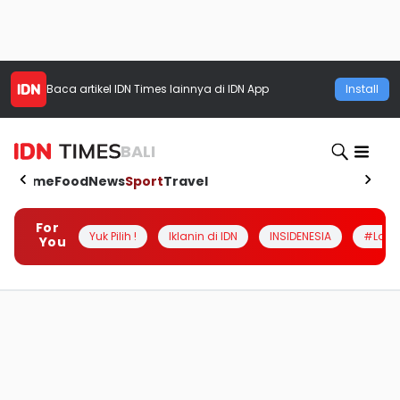
Baca artikel
IDN Times
lainnya di IDN App
Install
BALI
Home
Food
News
Sport
Travel
For
Yuk Pilih !
Iklanin di IDN
INSIDENESIA
#Loka
You