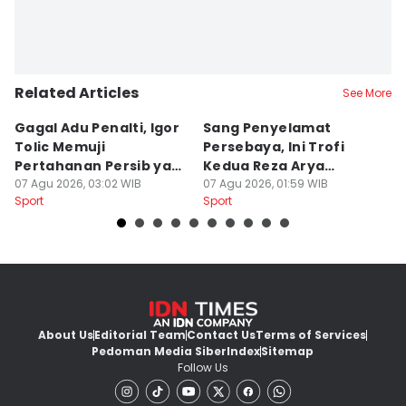
Related Articles
See More
Gagal Adu Penalti, Igor
Sang Penyelamat
P
Tolic Memuji
Persebaya, Ini Trofi
P
Pertahanan Persib yang
Kedua Reza Arya
A
Solid
07 Agu 2026, 03:02 WIB
Bersama Tavares
07 Agu 2026, 01:59 WIB
06
Sport
Sport
Sp
About Us
Editorial Team
Contact Us
Terms of Services
Pedoman Media Siber
Index
Sitemap
Follow Us