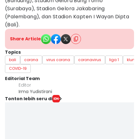
(Bandung), Stadion Gelora Bung Tomo
(Surabaya), Stadion Gelora Jakabaring
(Palembang), dan Stadion Kapten I Wayan Dipta
(Bali).
Share Article
Topics
bali
corona
virus corona
coronavirus
liga 1
klung
COVID-19
Editorial Team
Editor
Irma Yudistirani
Tonton lebih seru di