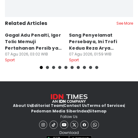
Related Articles
See More
Gagal Adu Penalti, Igor
Sang Penyelamat
P
Tolic Memuji
Persebaya, Ini Trofi
P
Pertahanan Persib yang
Kedua Reza Arya
A
Solid
07 Agu 2026, 03:02 WIB
Bersama Tavares
07 Agu 2026, 01:59 WIB
06
Sport
Sport
Sp
About Us
Editorial Team
Contact Us
Terms of Services
Pedoman Media Siber
Index
Sitemap
Follow Us
Download