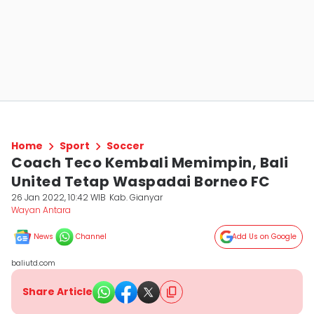
Home
Sport
Soccer
Coach Teco Kembali Memimpin, Bali
United Tetap Waspadai Borneo FC
26 Jan 2022, 10:42 WIB
Kab. Gianyar
Wayan Antara
News
Channel
Add Us on Google
baliutd.com
Share Article