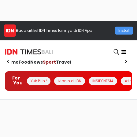
Baca artikel
IDN Times
lainnya di IDN App
Install
BALI
Home
Food
News
Sport
Travel
For
Yuk Pilih !
Iklanin di IDN
INSIDENESIA
#Loka
You