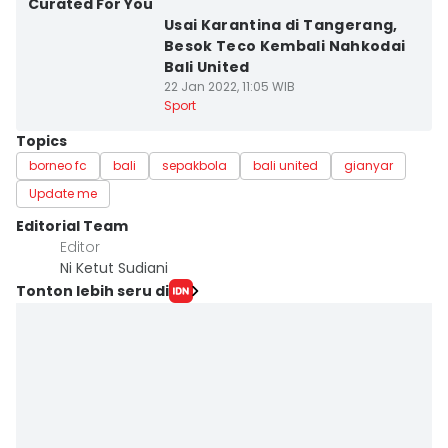
Curated For You
Usai Karantina di Tangerang,
Besok Teco Kembali Nahkodai
Bali United
22 Jan 2022, 11:05 WIB
Sport
Topics
borneo fc
bali
sepakbola
bali united
gianyar
Update me
Editorial Team
Editor
Ni Ketut Sudiani
Tonton lebih seru di