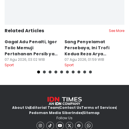
Related Articles
See More
Gagal Adu Penalti, Igor
Sang Penyelamat
P
Tolic Memuji
Persebaya, Ini Trofi
P
Pertahanan Persib yang
Kedua Reza Arya
A
Solid
07 Agu 2026, 03:02 WIB
Bersama Tavares
07 Agu 2026, 01:59 WIB
06
Sport
Sport
Sp
About Us
Editorial Team
Contact Us
Terms of Services
Pedoman Media Siber
Index
Sitemap
Follow Us