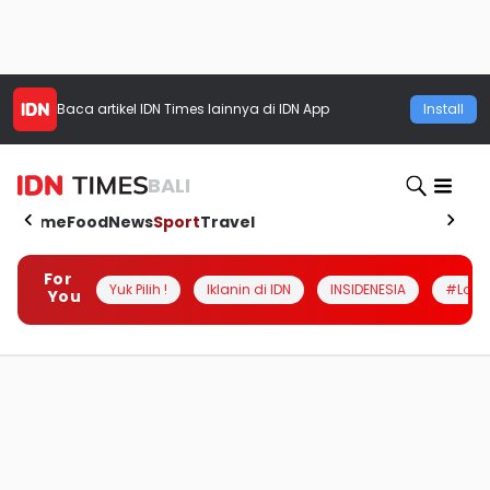
Baca artikel
IDN Times
lainnya di IDN App
Install
BALI
Home
Food
News
Sport
Travel
For
Yuk Pilih !
Iklanin di IDN
INSIDENESIA
#Loka
You