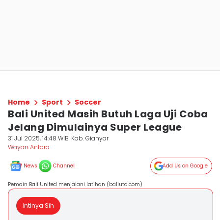
Home
Sport
Soccer
Bali United Masih Butuh Laga Uji Coba
Jelang Dimulainya Super League
31 Jul 2025, 14:48 WIB
Kab. Gianyar
Wayan Antara
News
Channel
Add Us on Google
Pemain Bali United menjalani latihan (baliutd.com)
Intinya Sih