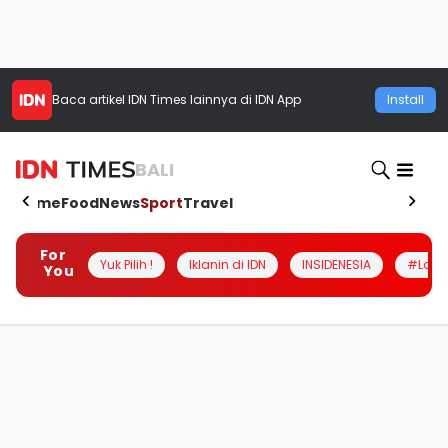
Baca artikel
IDN Times
lainnya di IDN App
Install
BALI
Home
Food
News
Sport
Travel
For
Yuk Pilih !
Iklanin di IDN
INSIDENESIA
#Loka
You