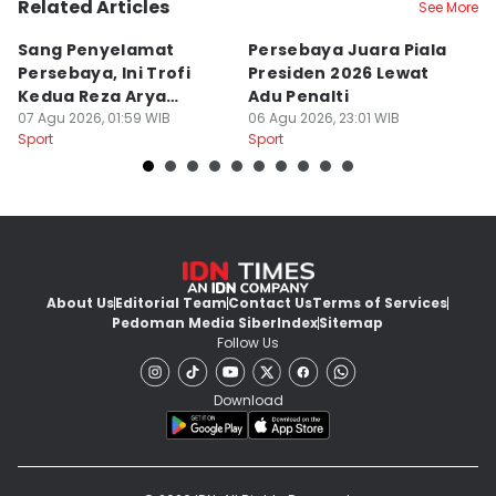
Related Articles
See More
Sang Penyelamat
Persebaya Juara Piala
S
Persebaya, Ini Trofi
Presiden 2026 Lewat
d
Kedua Reza Arya
Adu Penalti
P
Bersama Tavares
07 Agu 2026, 01:59 WIB
06 Agu 2026, 23:01 WIB
06
Sport
Sport
Sp
About Us
Editorial Team
Contact Us
Terms of Services
Pedoman Media Siber
Index
Sitemap
Follow Us
Download