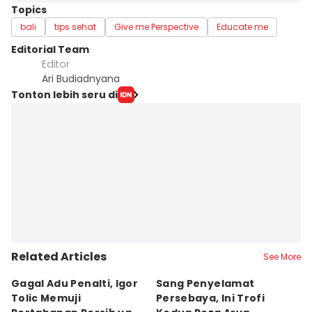
Topics
bali
tips sehat
Give me Perspective
Educate me
Editorial Team
Editor
Ari Budiadnyana
Tonton lebih seru di
Related Articles
See More
Gagal Adu Penalti, Igor
Sang Penyelamat
P
Tolic Memuji
Persebaya, Ini Trofi
P