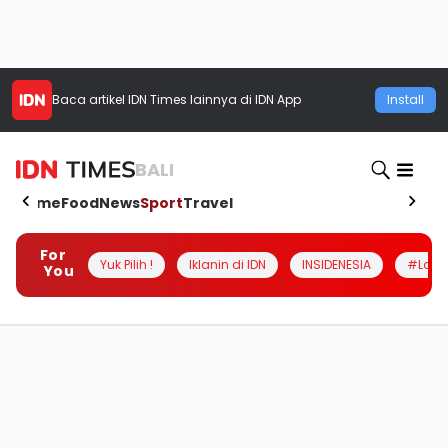
Baca artikel
IDN Times
lainnya di IDN App
Install
BALI
Home
Food
News
Sport
Travel
For
Yuk Pilih !
Iklanin di IDN
INSIDENESIA
#Loka
You