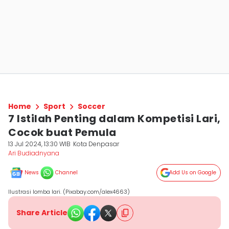
Home
Sport
Soccer
7 Istilah Penting dalam Kompetisi Lari,
Cocok buat Pemula
13 Jul 2024, 13:30 WIB
Kota Denpasar
Ari Budiadnyana
News
Channel
Add Us on Google
Ilustrasi lomba lari. (Pixabay.com/alex4663)
Share Article