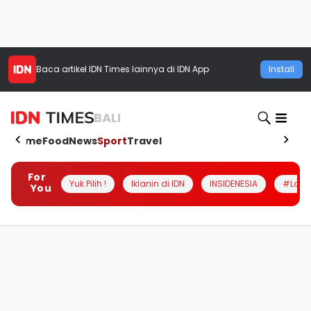
Baca artikel
IDN Times
lainnya di IDN App
Install
BALI
Home
Food
News
Sport
Travel
For
Yuk Pilih !
Iklanin di IDN
INSIDENESIA
#Loka
You