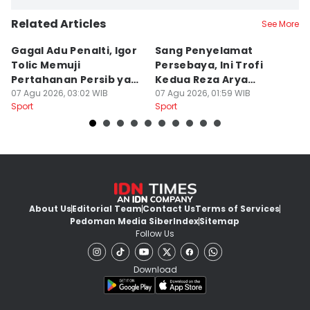
Related Articles
See More
Gagal Adu Penalti, Igor
Sang Penyelamat
P
Tolic Memuji
Persebaya, Ini Trofi
P
Pertahanan Persib yang
Kedua Reza Arya
A
Solid
07 Agu 2026, 03:02 WIB
Bersama Tavares
07 Agu 2026, 01:59 WIB
06
Sport
Sport
Sp
About Us
Editorial Team
Contact Us
Terms of Services
Pedoman Media Siber
Index
Sitemap
Follow Us
Download