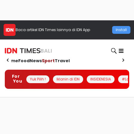
Baca artikel
IDN Times
lainnya di IDN App
Install
BALI
Home
Food
News
Sport
Travel
For
Yuk Pilih !
Iklanin di IDN
INSIDENESIA
#Loka
You