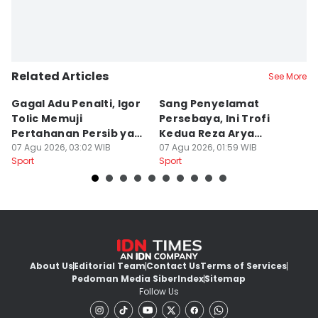
Related Articles
See More
Gagal Adu Penalti, Igor
Sang Penyelamat
P
Tolic Memuji
Persebaya, Ini Trofi
P
Pertahanan Persib yang
Kedua Reza Arya
A
Solid
07 Agu 2026, 03:02 WIB
Bersama Tavares
07 Agu 2026, 01:59 WIB
06
Sport
Sport
Sp
About Us
Editorial Team
Contact Us
Terms of Services
Pedoman Media Siber
Index
Sitemap
Follow Us