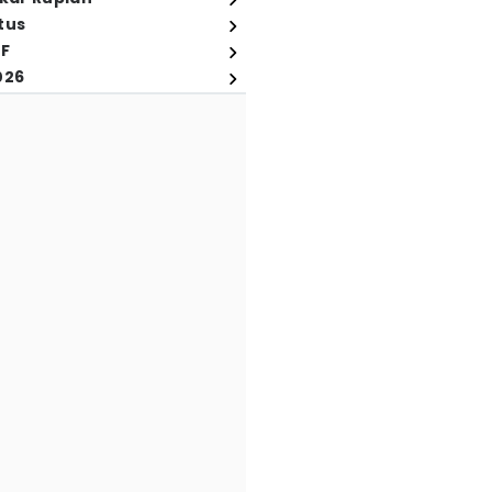
tus
FF
026