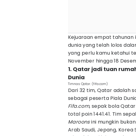
Kejuaraan empat tahunan ini
dunia yang telah lolos dal
yang perlu kamu ketahui 
November hingga 18 Desembe
1. Qatar jadi tuan ruma
Dunia
Timnas Qatar. (fifa.com)
Dari 32 tim, Qatar adalah 
sebagai peserta Piala Duni
Fifa.com
, sepak bola Qatar
total poin 1441.41. Tim sep
Maroons
ini mungkin bukan
Arab Saudi, Jepang, Korea 