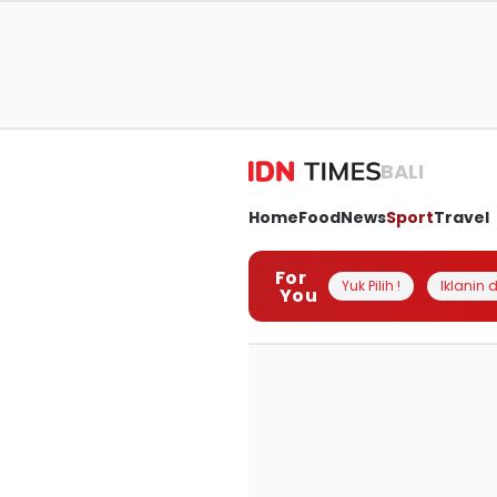
BALI
Home
Food
News
Sport
Travel
For
Yuk Pilih !
Iklanin d
You