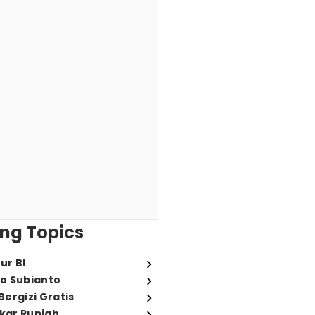
ng Topics
ur BI
o Subianto
ergizi Gratis
ukar Rupiah