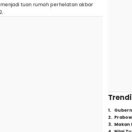
r menjadi tuan rumah perhelatan akbar
2.
Trendi
1
.
Gubern
2
.
Prabow
3
.
Makan B
4
.
Nilai T