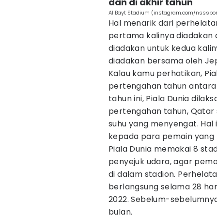
dan di akhir tahun
Al Bayt Stadium (instagram.com/nssspor
Hal menarik dari perhelatan
pertama kalinya diadakan di 
diadakan untuk kedua kalin
diadakan bersama oleh Jep
Kalau kamu perhatikan, Pia
pertengahan tahun antara 
tahun ini, Piala Dunia dila
pertengahan tahun, Qata
suhu yang menyengat. Hal 
kepada para pemain yang 
Piala Dunia memakai 8 stad
penyejuk udara, agar pem
di dalam stadion. Perhelata
berlangsung selama 28 har
2022. Sebelum-sebelumnya, 
bulan.