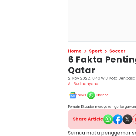
Home
Sport
Soccer
6 Fakta Pentin
Qatar
21 Nov 2022, 10:40 WIB
Kota Denpasa
Ari Budiadnyana
News
Channel
Pemain Ekuador merayakan gol ke gawang 
Share Article
Semua mata penggemar sepa