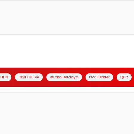
i IDN
INSIDENESIA
#LokalBerdaya
Profil Dokter
Quiz