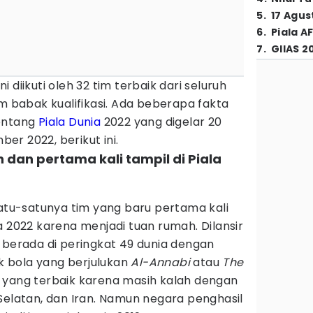
5
.
17 Agus
6
.
Piala A
7
.
GIIAS 2
 diikuti oleh 32 tim terbaik dari seluruh
am babak kualifikasi. Ada beberapa fakta
tentang
Piala Dunia
2022 yang digelar 20
r 2022, berikut ini.
h dan pertama kali tampil di Piala
satu-satunya tim yang baru pertama kali
a 2022 karena menjadi tuan rumah. Dilansir
 berada di peringkat 49 dunia dengan
ak bola yang berjulukan
Al-Annabi
atau
The
 yang terbaik karena masih kalah dengan
Selatan, dan Iran. Namun negara penghasil