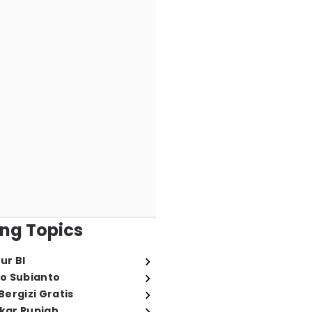
ng Topics
ur BI
o Subianto
ergizi Gratis
ukar Rupiah