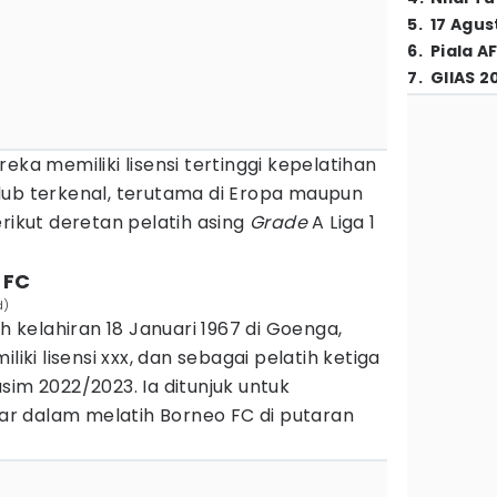
5
.
17 Agus
6
.
Piala A
7
.
GIIAS 2
eka memiliki lisensi tertinggi kepelatihan
lub terkenal, terutama di Eropa maupun
erikut deretan pelatih asing
Grade
A Liga 1
o FC
d)
ih kelahiran 18 Januari 1967 di Goenga,
liki lisensi xxx, dan sebagai pelatih ketiga
sim 2022/2023. Ia ditunjuk untuk
r dalam melatih Borneo FC di putaran