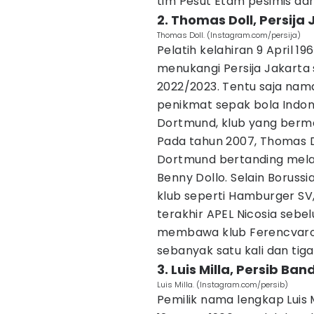
tim Pesut Etam pesimis dan
2. Thomas Doll, Persija
Thomas Doll. (Instagram.com/persija)
Pelatih kelahiran 9 April 19
menukangi Persija Jakarta
2022/2023. Tentu saja nama
penikmat sepak bola Indone
Dortmund, klub yang bermai
Pada tahun 2007, Thomas Do
Dortmund bertanding melaw
Benny Dollo. Selain Boruss
klub seperti Hamburger SV,
terakhir APEL Nicosia sebel
membawa klub Ferencvaros
sebanyak satu kali dan tiga
3. Luis Milla, Persib Ba
Luis Milla. (Instagram.com/persib)
Pemilik nama lengkap Luis Mi