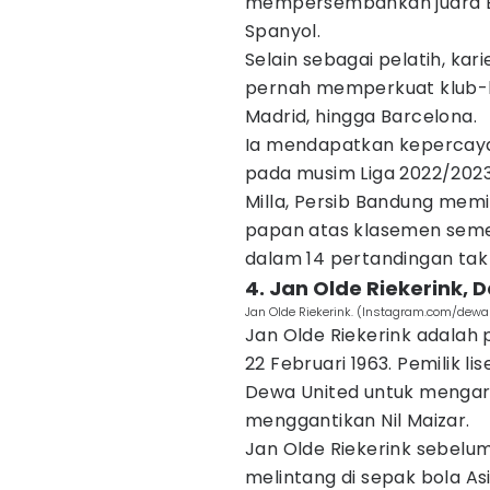
mempersembahkan juara E
Spanyol.
Selain sebagai pelatih, kar
pernah memperkuat klub-kl
Madrid, hingga Barcelona.
Ia mendapatkan kepercayaa
pada musim Liga 2022/2023
Milla, Persib Bandung memi
papan atas klasemen semen
dalam 14 pertandingan tak
4. Jan Olde Riekerink, 
Jan Olde Riekerink. (Instagram.com/dewa
Jan Olde Riekerink adalah 
22 Februari 1963. Pemilik li
Dewa United untuk mengaru
menggantikan Nil Maizar.
Jan Olde Riekerink sebelu
melintang di sepak bola As