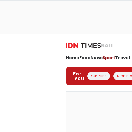
BALI
Home
Food
News
Sport
Travel
For
Yuk Pilih !
Iklanin d
You