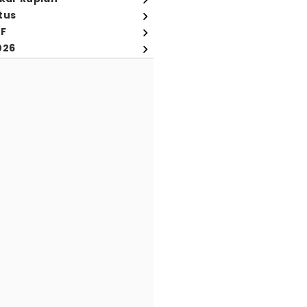
tus
FF
026