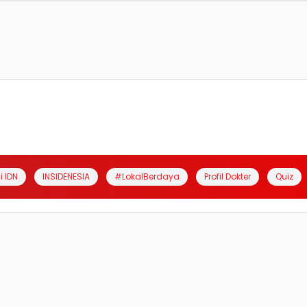
i IDN
INSIDENESIA
#LokalBerdaya
Profil Dokter
Quiz