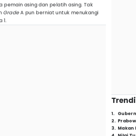
a pemain asing dan pelatih asing. Tak
ih
Grade
A pun berniat untuk menukangi
 1.
Trendi
1
.
Gubern
2
.
Prabow
3
.
Makan B
4
.
Nilai T