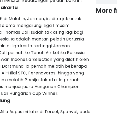
 mencibir kedatangan pelatih baru ini.
 Jakarta
More 
66 di Malchin, Jerman, ini ditunjuk untuk
 selama mengarungi Liga 1 musim
 Thomas Doll sudah tak asing lagi bagi
sia. Ia adalah mantan pelatih Borussia
n di liga kasta tertinggi Jerman.
ll pernah ke Tanah Air ketika Borussia
an Indonesia Selection yang dilatih oleh
ia Dortmund, ia pernah melatih beberapa
 Al-Hilal SFC, Ferencvaros, hingga yang
um melatih Persija Jakarta. Ia pernah
 menjadi juara Hungarian Champion
 kali Hungarian Cup Winner.
ndung
lla Aspas ini lahir di Teruel, Spanyol, pada