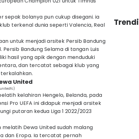
uropean Champion U21 untuk Timnas
ier sepak bolanya pun cukup disegani. ia
Trendi
ub terkenal dunia seperti Valencia, Real
n untuk menjadi arsitek Persib Bandung
. Persib Bandung Selama di tangan Luis
liki hasil yang apik dengan menduduki
tara, dan tercatat sebagai klub yang
 terkalahkan.
Dewa United
unitedfc)
pelatih kelahiran Hengelo, Belanda, pada
sensi Pro UEFA ini didapuk menjadi arsitek
ngi putaran kedua Liga 1 2022/2023
m melatih Dewa United sudah malang
ia dan Eropa. Ia tercatat pernah