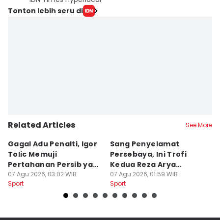
Tonton lebih seru di
Related Articles
See More
Gagal Adu Penalti, Igor
Sang Penyelamat
P
Tolic Memuji
Persebaya, Ini Trofi
P
Pertahanan Persib yang
Kedua Reza Arya
A
Solid
07 Agu 2026, 03:02 WIB
Bersama Tavares
07 Agu 2026, 01:59 WIB
06
Sport
Sport
Sp