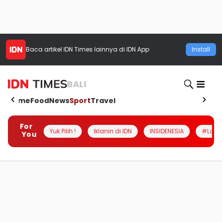
Baca artikel
IDN Times
lainnya di IDN App
Install
BALI
Home
Food
News
Sport
Travel
For
Yuk Pilih !
Iklanin di IDN
INSIDENESIA
#Loka
You