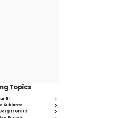
ng Topics
ur BI
o Subianto
ergizi Gratis
ukar Rupiah