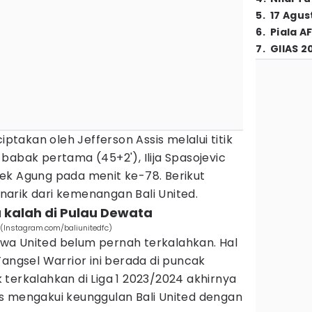
5
.
17 Agus
6
.
Piala A
7
.
GIIAS 2
iptakan oleh Jefferson Assis melalui titik
babak pertama (45+2'), Ilija Spasojevic
ek Agung pada menit ke-78. Berikut
arik dari kemenangan Bali United.
a kalah di Pulau Dewata
 (Instagram.com/baliunitedfc)
wa United belum pernah terkalahkan. Hal
Tangsel Warrior ini berada di puncak
terkalahkan di Liga 1 2023/2024 akhirnya
s mengakui keunggulan Bali United dengan