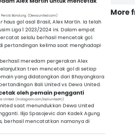
 redam Alex Martin untuk mencetak
More 
g Persib Bandung. (Dewaunited.com)
r
haus gol asal Brasil, Alex Martin. Ia telah
usim Liga 1 2023/2024 ini. Dalam empat
tercatat selalu berhasil mencetak gol.
di di pertandingan kelima saat menghadapi
l berhasil meredam pergerakan Alex
melanjutkan tren mencetak gol di setiap
emain yang didatangkan dari Bhayangkara
pertandingan Bali United vs Dewa United.
dicetak oleh pemain pengganti
 United. (Instagram.com/baliunitedfc)
United saat menundukkan Dewa United
gganti. Ilija Spasojevic dan Kadek Agung
a, berhasil mencatatkan namanya di