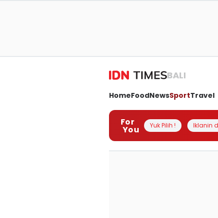
BALI
Home
Food
News
Sport
Travel
For
Yuk Pilih !
Iklanin d
You