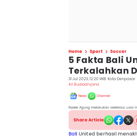
Home
Sport
Soccer
5 Fakta Bali U
Terkalahkan 
31 Jul 2023, 12:20 WIB
Kota Denpasar
Ari Budiadnyana
News
Channel
Kadek Agung melakukan selebrasi usai m
Share Article
Bali
United berhasil menak