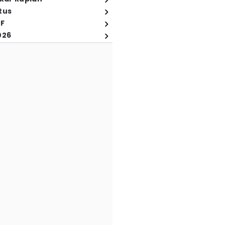
tus
FF
026