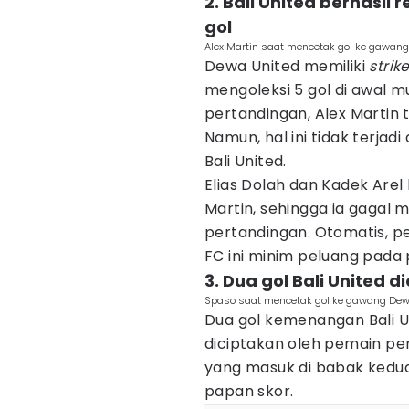
2. Bali United berhasil
gol
Alex Martin saat mencetak gol ke gawan
Dewa United memiliki
strike
mengoleksi 5 gol di awal m
pertandingan, Alex Martin 
Namun, hal ini tidak terja
Bali United.
Elias Dolah dan Kadek Are
Martin, sehingga ia gagal 
pertandingan. Otomatis, p
FC ini minim peluang pada 
3. Dua gol Bali United 
Spaso saat mencetak gol ke gawang Dewa
Dua gol kemenangan Bali 
diciptakan oleh pemain pen
yang masuk di babak kedu
papan skor.