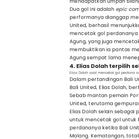
mendapatkan umpan silang 
Dua gol ini adalah
epic co
performanya dianggap men
United, berhasil menunjukka
mencetak gol perdananya d
Agung, yang juga mencetak 
membuktikan ia pantas menj
Agung sempat lama menep
4. Elias Dolah terpilih
Elias Dolah saat mencetak gol perdana s
Dalam pertandingan Bali U
Bali United, Elias Dolah, be
Sebab mantan pemain Port
United, terutama gempuran 
Elias Dolah selain sebaga
untuk mencetak gol untuk 
perdananya ketika Bali Un
Malang. Kematangan, total