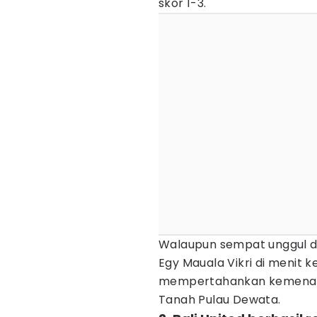
skor 1-3.
Walaupun sempat unggul da
Egy Mauala Vikri di menit k
mempertahankan kemenanga
Tanah Pulau Dewata.