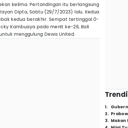
pekan kelima. Pertandingan itu berlangsung
Wayan Dipta, Sabtu (29/7/2023) lalu. Kedua
abak kedua berakhir. Sempat tertinggal 0-
 Ricky Kambuaya pada menit ke-29, Bali
untuk menggulung Dewa United.
Trendi
1
.
Gubern
2
.
Prabow
3
.
Makan B
4
.
Nilai T