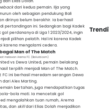
dari Elias Dolah.
meback
dari kedua pemain. Ilja yang
urun oleh sebagian pendukung Bali
n dirinya belum berakhir. Ia berhasil
i pertandingan ini. Sedangkan bagi Kadek
Trendi
gol perdananya di Liga 1 2023/2024, ingin
adi pilihan pelatih. Hal ini karena Kadek
i karena mengalami cedera.
 sebagai Man of The Match
aat melawan Arema FC. (Baliutd.com)
nited vs Dewa United, pemain belakang
rhasil terpilih menjadi Man of The Match.
 FC ini berhasil meredam serangan Dewa
dari Alex Marting.
i pemain bertahan, juga mendapatkan tugas
bola-bola mati. Ia mencetak gol
ited mengalahkan tuan rumah, Arema
itas, dan
skill
dari Elias Dolah menjadikan