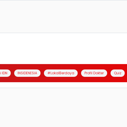
i IDN
INSIDENESIA
#LokalBerdaya
Profil Dokter
Quiz