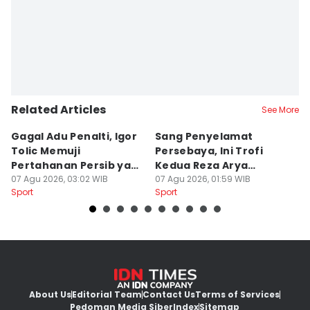
Related Articles
See More
Gagal Adu Penalti, Igor
Sang Penyelamat
P
Tolic Memuji
Persebaya, Ini Trofi
P
Pertahanan Persib yang
Kedua Reza Arya
A
Solid
07 Agu 2026, 03:02 WIB
Bersama Tavares
07 Agu 2026, 01:59 WIB
06
Sport
Sport
Sp
About Us
Editorial Team
Contact Us
Terms of Services
Pedoman Media Siber
Index
Sitemap