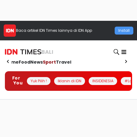
Baca artikel
IDN Times
lainnya di IDN App
Install
BALI
Home
Food
News
Sport
Travel
For
Yuk Pilih !
Iklanin di IDN
INSIDENESIA
#Loka
You