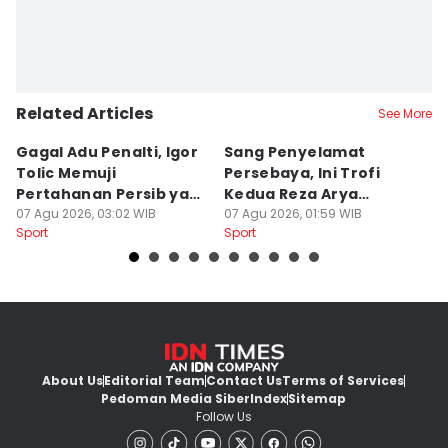
Related Articles
See More
Gagal Adu Penalti, Igor
Sang Penyelamat
P
Tolic Memuji
Persebaya, Ini Trofi
P
Pertahanan Persib yang
Kedua Reza Arya
A
Solid
07 Agu 2026, 03:02 WIB
Bersama Tavares
07 Agu 2026, 01:59 WIB
06
Sport
Sport
Sp
About Us
Editorial Team
Contact Us
Terms of Services
Pedoman Media Siber
Index
Sitemap
Follow Us