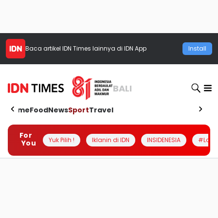
Baca artikel
IDN Times
lainnya di IDN App
Install
BALI
Home
Food
News
Sport
Travel
For
Yuk Pilih !
Iklanin di IDN
INSIDENESIA
#Loka
You