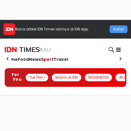
Baca artikel
IDN Times
lainnya di IDN App
Install
BALI
Home
Food
News
Sport
Travel
For
Yuk Pilih !
Iklanin di IDN
INSIDENESIA
#Loka
You