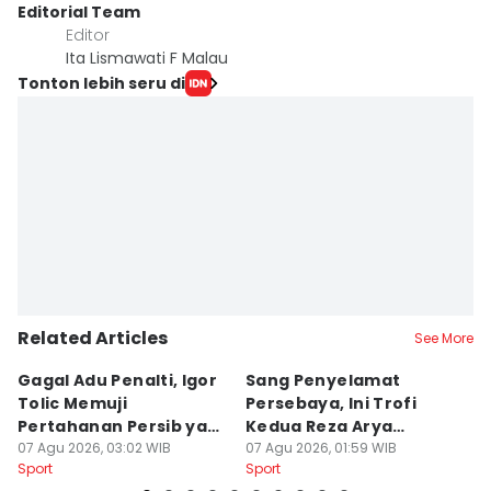
Editorial Team
Editor
Ita Lismawati F Malau
Tonton lebih seru di
Related Articles
See More
Gagal Adu Penalti, Igor
Sang Penyelamat
P
Tolic Memuji
Persebaya, Ini Trofi
P
Pertahanan Persib yang
Kedua Reza Arya
A
Solid
07 Agu 2026, 03:02 WIB
Bersama Tavares
07 Agu 2026, 01:59 WIB
06
Sport
Sport
Sp