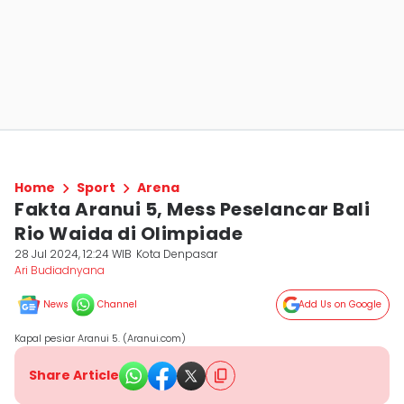
Home
Sport
Arena
Fakta Aranui 5, Mess Peselancar Bali
Rio Waida di Olimpiade
28 Jul 2024, 12:24 WIB
Kota Denpasar
Ari Budiadnyana
News
Channel
Add Us on Google
Kapal pesiar Aranui 5. (Aranui.com)
Share Article