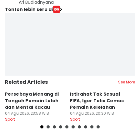
Ari Budiadnyana
Tonton lebih seru di
Related Articles
See More
Persebaya Menang di
Istirahat Tak Sesuai
Pe
Tengah Pemain Lelah
FIFA, Igor Tolic Cemas
T
dan Mental Kacau
Pemain Kelelahan
B
04 Agu 2026, 23:58 WIB
04 Agu 2026, 20:30 WIB
04
Sport
Sport
Sp