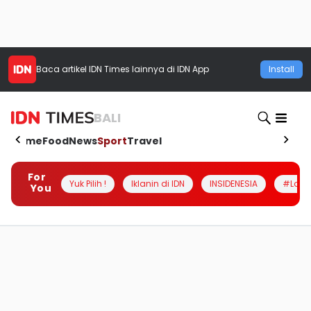
Baca artikel
IDN Times
lainnya di IDN App
Install
BALI
Home
Food
News
Sport
Travel
For
Yuk Pilih !
Iklanin di IDN
INSIDENESIA
#Loka
You