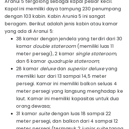
Aranui 5 tergolong sebagai kapal pesiar kecil.
Kapal ini memiliki daya tampung 230 penumpang
dengan 103 kabin. Kabin Arunia 5 ini sangat
beragam. Berikut adalah jenis kabin atau kamar
yang ada di Aranui 5:
38 kamar dengan jendela yang terdiri dari 30
kamar
double stateroom
(memiliki luas 11
meter persegi), 2 kamar
single stateroom
,
dan 6 kamar
quadruple stateroom
;
28 kamar
deluxe
dan
superior deluxe
yang
memiliki luar dari 13 sampai 14,5 meter
persegi. Kamar ini memiliki balkon seluas 4
meter persegi yang langsung menghadap ke
laut. Kamar ini memiliki kapasitas untuk dua
orang dewasa;
31 kamar
suite
dengan luas 18 sampai 22
meter persegi, dan balkon dari 4 sampai 12
meter persegi (termasuk 2
junior suite
tanpa