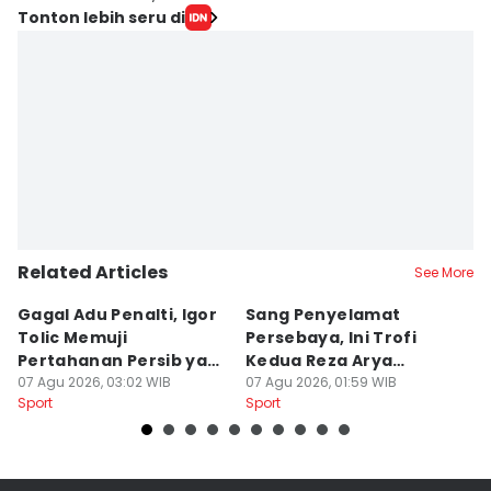
Tonton lebih seru di
Related Articles
See More
Gagal Adu Penalti, Igor
Sang Penyelamat
P
Tolic Memuji
Persebaya, Ini Trofi
P
Pertahanan Persib yang
Kedua Reza Arya
A
Solid
07 Agu 2026, 03:02 WIB
Bersama Tavares
07 Agu 2026, 01:59 WIB
06
Sport
Sport
Sp