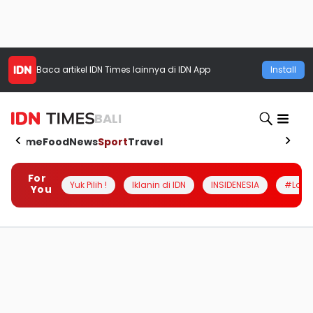
Baca artikel
IDN Times
lainnya di IDN App
Install
BALI
Home
Food
News
Sport
Travel
For
Yuk Pilih !
Iklanin di IDN
INSIDENESIA
#Loka
You