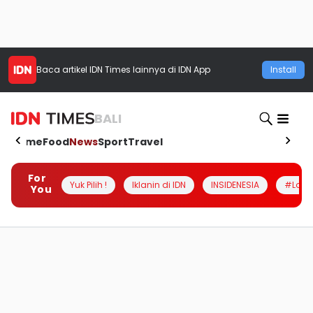
Baca artikel
IDN Times
lainnya di IDN App
Install
BALI
Home
Food
News
Sport
Travel
For
Yuk Pilih !
Iklanin di IDN
INSIDENESIA
#Loka
You