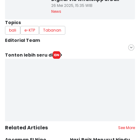
26 Mei 2025, 15:35 WIB
News
Topics
bali
e-KTP
Tabanan
Editorial Team
Editor
Tonton lebih seru di
Irma Yudistirani
Editor
Ni Ketut Wira Sanjiwani
Related Articles
See More
Ancaman El Nino
Hari Baik Menurut Hindu
H