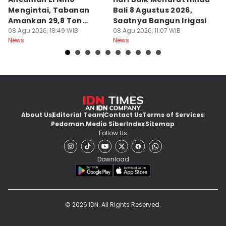
Mengintai, Tabanan
Bali 8 Agustus 2026,
Pa
Amankan 29,8 Ton
Saatnya Bangun Irigasi
A
Beras
08 Agu 2026, 18:49 WIB
08 Agu 2026, 11:07 WIB
08
News
News
Ne
About Us
Editorial Team
Contact Us
Terms of Services
Pedoman Media Siber
Index
Sitemap
Follow Us
Download
© 2026 IDN. All Rights Reserved.