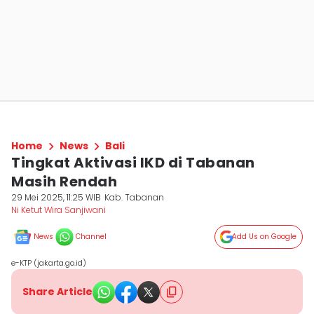
Home
News
Bali
Tingkat Aktivasi IKD di Tabanan
Masih Rendah
29 Mei 2025, 11:25 WIB
Kab. Tabanan
Ni Ketut Wira Sanjiwani
News
Channel
Add Us on Google
e-KTP (jakarta.go.id)
Share Article