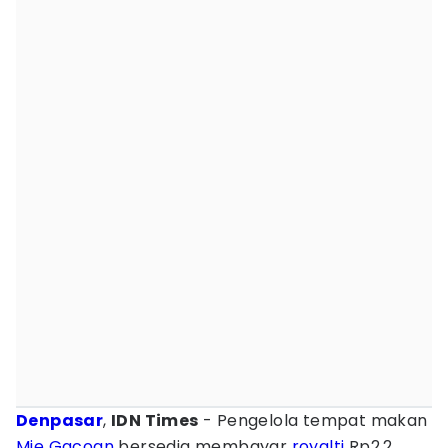
Denpasar
,
IDN Times
- Pengelola tempat makan
Mie Gacoan
bersedia membayar
royalti
Rp2,2