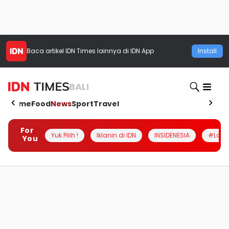
Baca artikel
IDN Times
lainnya di IDN App
Install
BALI
Home
Food
News
Sport
Travel
For
Yuk Pilih !
Iklanin di IDN
INSIDENESIA
#Loka
You