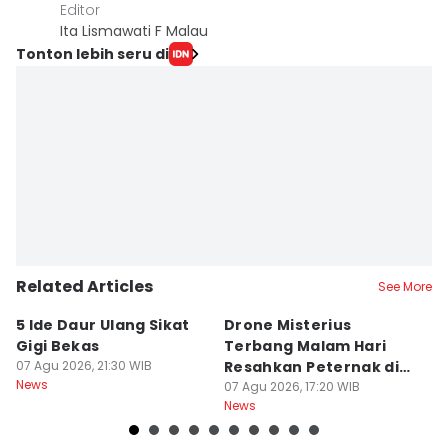
Editor
Ita Lismawati F Malau
Tonton lebih seru di
Related Articles
See More
5 Ide Daur Ulang Sikat
Drone Misterius
H
Gigi Bekas
Terbang Malam Hari
La
07 Agu 2026, 21:30 WIB
Resahkan Peternak di
d
News
Marga Tabanan
07 Agu 2026, 17:20 WIB
07
News
Ne