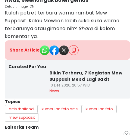
Awas, Mewlion gak boleh gemas
Default Image IDN
Itulah potret terbaru warna rambut Mew
Suppasit. Kalau Mewlion lebih suka suka warna
terbarunya atau gimana nih?
Share
di kolom
komentar ya.
Share Article
Curated For You
Bikin Terharu, 7 Kegiatan Mew
Suppasit Meski Lagi Sakit
10 Des 2020, 20:57 WIB
News
Topics
artis thailand
kumpulan foto artis
kumpulan foto
mew suppasit
Editorial Team