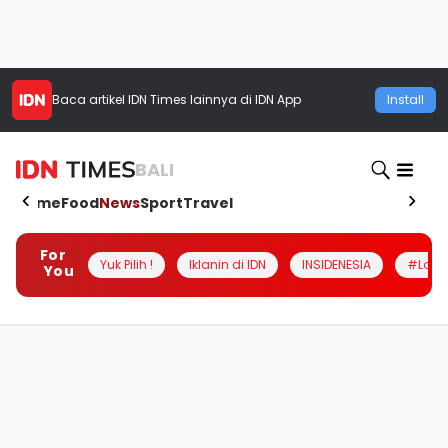
Baca artikel
IDN Times
lainnya di IDN App
Install
BALI
Home
Food
News
Sport
Travel
For
Yuk Pilih !
Iklanin di IDN
INSIDENESIA
#Loka
You