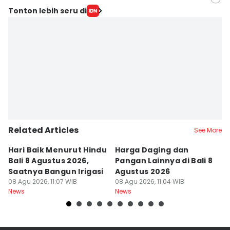
Editor
Tonton lebih seru di
Irma Yudistirani
Editor
Ni Ketut Wira Sanjiwani
Related Articles
See More
Hari Baik Menurut Hindu
Harga Daging dan
P
Bali 8 Agustus 2026,
Pangan Lainnya di Bali 8
di
Saatnya Bangun Irigasi
Agustus 2026
B
08 Agu 2026, 11:07 WIB
08 Agu 2026, 11:04 WIB
08
News
News
Ne