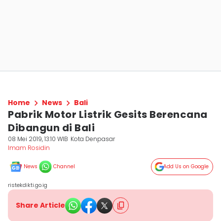
Home
News
Bali
Pabrik Motor Listrik Gesits Berencana
Dibangun di Bali
08 Mei 2019, 13:10 WIB
Kota Denpasar
Imam Rosidin
News
Channel
Add Us on Google
ristekdikti.go.ig
Share Article