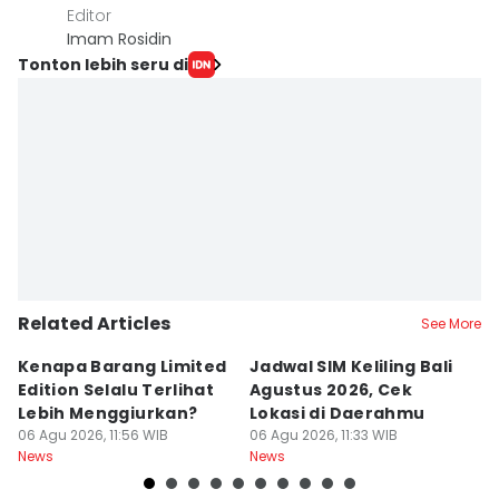
Editor
Imam Rosidin
Tonton lebih seru di
Related Articles
See More
Kenapa Barang Limited
Jadwal SIM Keliling Bali
C
Edition Selalu Terlihat
Agustus 2026, Cek
2
Lebih Menggiurkan?
Lokasi di Daerahmu
06
Ne
06 Agu 2026, 11:56 WIB
06 Agu 2026, 11:33 WIB
News
News