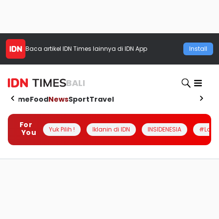
Baca artikel
IDN Times
lainnya di IDN App
Install
BALI
Home
Food
News
Sport
Travel
For
Yuk Pilih !
Iklanin di IDN
INSIDENESIA
#Loka
You