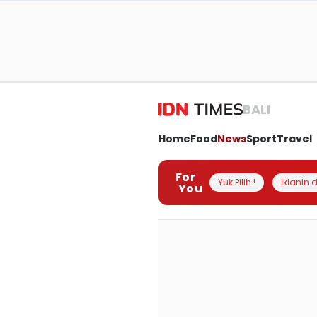
BALI
Home
Food
News
Sport
Travel
For
Yuk Pilih !
Iklanin d
You