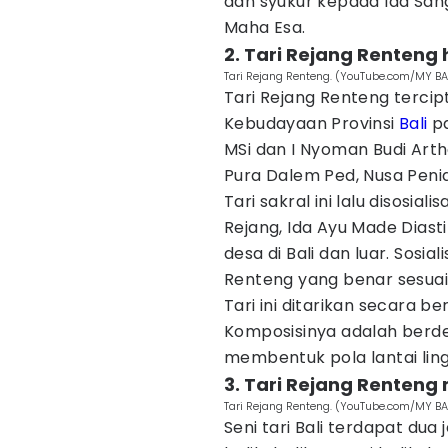
dan syukur kepada Ida San
Maha Esa.
2. Tari Rejang Renteng 
Tari Rejang Renteng. (YouTube.com/MY BA
Tari Rejang Renteng tercipt
Kebudayaan Provinsi
Bali
pa
MSi dan I Nyoman Budi Arth
Pura Dalem Ped, Nusa Peni
Tari sakral ini lalu disosial
Rejang, Ida Ayu Made Diasti
desa di Bali dan luar. Sosia
Renteng yang benar sesuai 
Tari ini ditarikan secara 
Komposisinya adalah berde
membentuk pola lantai ling
3. Tari Rejang Renten
Tari Rejang Renteng. (YouTube.com/MY BA
Seni tari Bali terdapat dua j