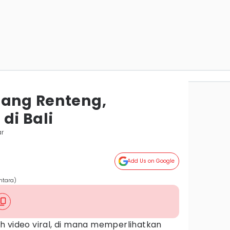
jang Renteng,
di Bali
ar
Add Us on Google
ntara)
h video viral, di mana memperlihatkan