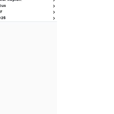
tus
FF
026