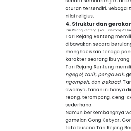
secara sembarangan di te
aturan tersendiri. Sebagai 
nilai religius.
4. Struktur dan geraka
Tari Rejang Renteng. (YouTube.com/MY BA
Tari Rejang Renteng memili
dibawakan secara berulang
menghabiskan tenaga pena
karakter seorang ibu yang 
Tari Rejang Renteng memil
ngegol
,
tarik
,
pengawak
, g
ngompeh
, dan
pekaad
. Ta
awalnya, tarian ini hanya di
reong, terompong, ceng-c
sederhana.
Namun berkembangnya wak
gamelan Gong Kebyar, Gon
tata busana Tari Rejang R