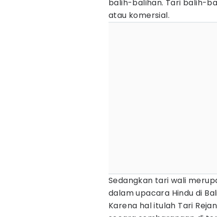
balih-balihan. Tari balih-
atau komersial.
Sedangkan tari wali meru
dalam upacara Hindu di Bali
Karena hal itulah Tari Rej