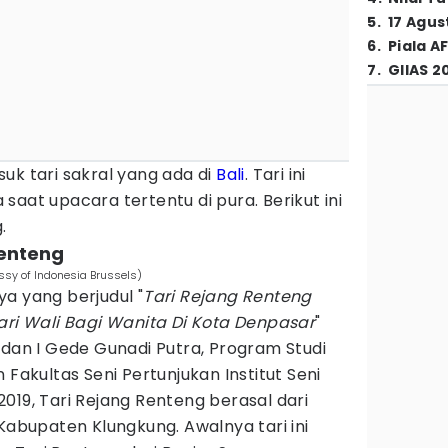
5
.
17 Agus
6
.
Piala A
7
.
GIIAS 2
uk tari sakral yang ada di
Bali
. Tari ini
saat upacara tertentu di pura. Berikut ini
.
Renteng
sy of Indonesia Brussels)
a yang berjudul "
Tari Rejang Renteng
ari Wali Bagi Wanita Di Kota Denpasar
"
 dan I Gede Gunadi Putra, Program Studi
 Fakultas Seni Pertunjukan Institut Seni
019, Tari Rejang Renteng berasal dari
 Kabupaten Klungkung. Awalnya tari ini