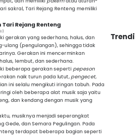
mpat, dan memiliki
pakem
atau aturan-
tari sakral, Tari Rejang Renteng memiliki
n Tari Rejang Renteng
LI)
Trendi
ki gerakan yang sederhana, halus, dan
-ulang (pengulangan), sehingga tidak
rinya. Gerakan ini mencerminkan
halus, lembut, dan sederhana.
iki beberapa gerakan seperti
pepeson
erakan naik turun pada lutut,
pengecet
,
rian ini selalu mengikuti iringan tabuh. Pada
iringi oleh beberapa alat musik saja yaitu
eng, dan kendang dengan musik yang
tu, musiknya menjadi seperangkat
g Gede, dan Semara Pegulingan. Pada
enteng terdapat beberapa bagian seperti