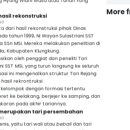
g Hyang Widhi Wasa atau Tuhan Yang
More 
hasil rekonstruksi
LI)
a dari hasil rekonstruksi pihak Dinas
da tahun 1999, Ni Wayan Sulastriani SST
a SSn MSi. Mereka melakukan penelitian di
da, Kabupaten Klungkung.
isasikan oleh penggiat dan peneliti Tari
ni SST MSi, yang turun langsung ke seluruh
lisasi ini mengenalkan struktur Tari Rejang
hasil rekrontruksi.
berkelompok dengan formasi tertentu.
ret ke belakang, berjejer ke samping, dan
karan pada akhir tariannya.
g merupakan tari persembahan
LI)
enis, yaitu tari wali atau
bebali
dan tari