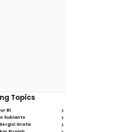
ng Topics
ur BI
o Subianto
ergizi Gratis
ukar Rupiah