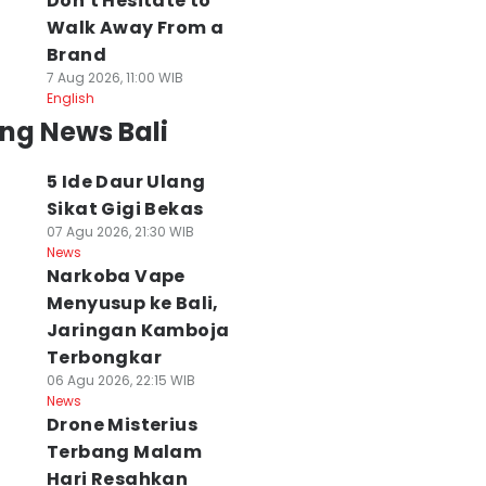
Don't Hesitate to
Walk Away From a
Brand
7 Aug 2026, 11:00 WIB
English
ng News Bali
5 Ide Daur Ulang
Sikat Gigi Bekas
07 Agu 2026, 21:30 WIB
News
Narkoba Vape
Menyusup ke Bali,
Jaringan Kamboja
Terbongkar
06 Agu 2026, 22:15 WIB
News
Drone Misterius
Terbang Malam
Hari Resahkan