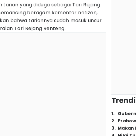
 tarian yang diduga sebagai Tari Rejang
 memancing beragam komentar netizen,
an bahwa tariannya sudah masuk unsur
alan Tari Rejang Renteng.
Trendi
1
.
Gubern
2
.
Prabow
3
.
Makan B
4
.
Nilai T