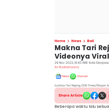
Home
News
Bali
Makna Tari Re
Videonya Viral 
29 Nov 2022, 16:40 WIB
Kota Denpas
Ari Budiadnyana
News
Channel
ilustrasi Tari Rejang (IDN Times/Wayan A
Share Article
Beberapa waktu lalu sebua