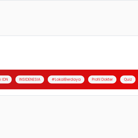
i IDN
INSIDENESIA
#LokalBerdaya
Profil Dokter
Quiz