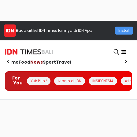
Baca artikel
IDN Times
lainnya di IDN App
Install
BALI
Home
Food
News
Sport
Travel
For
Yuk Pilih !
Iklanin di IDN
INSIDENESIA
#Loka
You