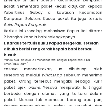
Enembe di jalan daerah Kecamatan Denpasar
Barat. Sementara paket kedua ditujukan kepada
Yubertinus Gobay di kawasan Kecamatan
Denpasar Selatan. Kedua paket itu juga tertulis
Buku Papua Bergerak
.
Berikut ini kronologi mahasiswa Papua Bali diteror
2 bangkai kepala babi selengkapnya.
1. Kardus tertulis Buku Papua Bergerak, setelah
dibuka berisi tengkorak kepala babi berbau
busuk
Mahasiswa Papua di Bali mendapat teror bangkai kepala babi. (IDN
Times/Yuko Utami)
Yesaya menceritakan, Ia dihubungi oleh
seseorang melalui
WhatsApp
sebelum menerima
paket. Orang tersebut mengaku sebagai kurir
paket ojek
online
. Yesaya menjawab, Ia tinggal
berbeda dengan alamat yang tertera dalam
paket. Merasa tak memesan barang apa pun,
Yesaya menanyakan isi paket itu tersebut, dan