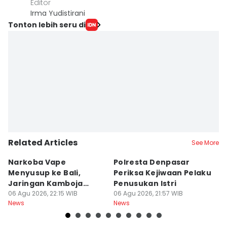
Editor
Irma Yudistirani
Tonton lebih seru di
Related Articles
See More
Narkoba Vape
Polresta Denpasar
4
Menyusup ke Bali,
Periksa Kejiwaan Pelaku
T
Jaringan Kamboja
Penusukan Istri
d
Terbongkar
06 Agu 2026, 22:15 WIB
06 Agu 2026, 21:57 WIB
06
News
News
Ne