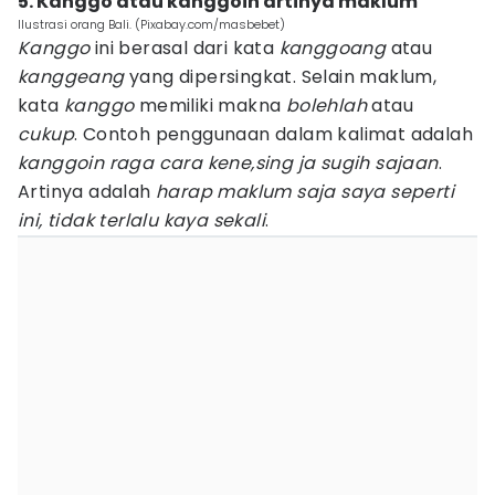
5. Kanggo atau kanggoin artinya maklum
Ilustrasi orang Bali. (Pixabay.com/masbebet)
Kanggo
ini berasal dari kata
kanggoang
atau
kanggeang
yang dipersingkat. Selain maklum,
kata
kanggo
memiliki makna
bolehlah
atau
cukup
. Contoh penggunaan dalam kalimat adalah
kanggoin raga cara kene,sing ja sugih sajaan
.
Artinya adalah
harap maklum saja saya seperti
ini, tidak terlalu kaya sekali
.