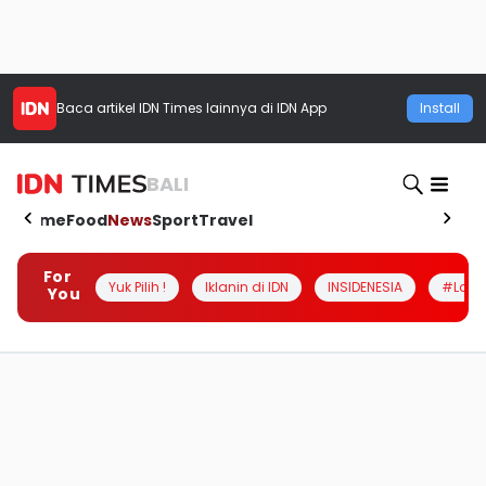
Baca artikel
IDN Times
lainnya di IDN App
Install
BALI
Home
Food
News
Sport
Travel
For
Yuk Pilih !
Iklanin di IDN
INSIDENESIA
#Loka
You