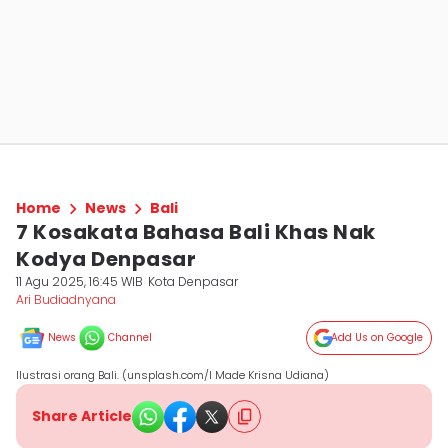
Home
News
Bali
7 Kosakata Bahasa Bali Khas Nak
Kodya Denpasar
11 Agu 2025, 16:45 WIB
Kota Denpasar
Ari Budiadnyana
News
Channel
Add Us on Google
Ilustrasi orang Bali. (unsplash.com/I Made Krisna Udiana)
Share Article