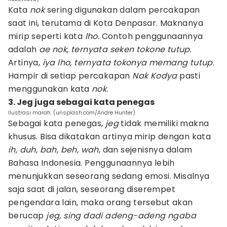
Kata
nok
sering digunakan dalam percakapan
saat ini, terutama di Kota Denpasar. Maknanya
mirip seperti kata
lho.
Contoh penggunaannya
adalah
ae nok, ternyata seken tokone tutup
.
Artinya,
iya lho, ternyata tokonya memang tutup
.
Hampir di setiap percakapan
Nak Kodya
pasti
menggunakan kata
nok
.
3. Jeg juga sebagai kata penegas
Ilustrasi marah. (unsplash.com/Andre Hunter)
Sebagai kata penegas,
jeg
tidak memiliki makna
khusus. Bisa dikatakan artinya mirip dengan kata
ih, duh, bah, beh, wah
, dan sejenisnya dalam
Bahasa Indonesia. Penggunaannya lebih
menunjukkan seseorang sedang emosi. Misalnya
saja saat di jalan, seseorang diserempet
pengendara lain, maka orang tersebut akan
berucap
jeg, sing dadi adeng-adeng ngaba