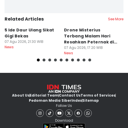
Related Articles
See More
5 Ide Daur Ulang Sikat
Drone Misterius
H
Gigi Bekas
Terbang Malam Hari
La
07 Agu 2026, 21:30 WIB
Resahkan Peternak di
d
News
Marga Tabanan
07 Agu 2026, 17:20 WIB
07
News
Ne
About Us
Editorial Team
Contact Us
Terms of Services
Pedoman Media Siber
Index
Sitemap
Follow Us
Download