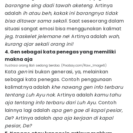
barangne sing dadi tawah aketeng
. Artinya
adalah
ih atau beh, kakak ini barangnya tidak
bisa ditawar sama sekali
. Saat seseorang dalam
situasi sangat emosi bisa menggunakan kalimat
jeg, traskelet jelemane ne
! Artinya adalah
wah,
kurang ajar sekali orang ini!
4. Gen sebagai kata penegas yang memiliki
makna aja
Ilustrasi orang Bali sedang berdoa. (Pixabay.com/Raw_Image6)
Kata
gen
ini bukan generasi, ya, melainkan
sebagai kata penegas. Contoh penggunaan
kalimatnya adalah
khe nawang gen info terbaru
tentang Luh Ayu nok
. Artinya adalah
kamu tahu
aja tentang info terbaru dari Luh Ayu
. Contoh
lainnya lagi adalah
apa gen gae di kapal pesiar,
De
? Artinya adalah
apa aja kerjaan di kapal
pesiar, De?