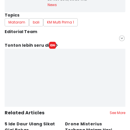
News
Topics
Mataram
bali
KM Multi Prima 1
Editorial Team
Editor
Tonton lebih seru di
Irma Yudistirani
Editor
Imam Rosidin
Related Articles
See More
5 Ide Daur Ulang Sikat
Drone Misterius
H