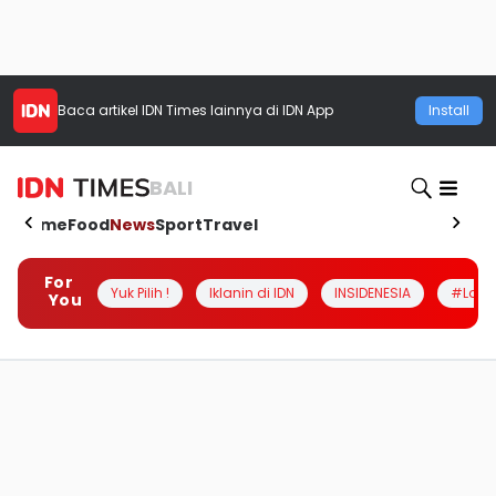
Baca artikel
IDN Times
lainnya di IDN App
Install
BALI
Home
Food
News
Sport
Travel
For
Yuk Pilih !
Iklanin di IDN
INSIDENESIA
#Loka
You