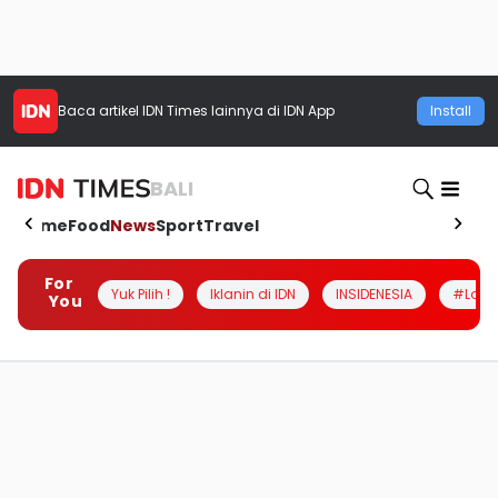
Baca artikel
IDN Times
lainnya di IDN App
Install
BALI
Home
Food
News
Sport
Travel
For
Yuk Pilih !
Iklanin di IDN
INSIDENESIA
#Loka
You