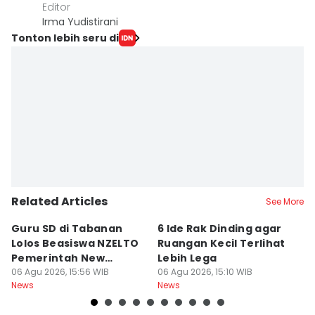
Editor
Irma Yudistirani
Tonton lebih seru di
Related Articles
See More
Guru SD di Tabanan
6 Ide Rak Dinding agar
H
Lolos Beasiswa NZELTO
Ruangan Kecil Terlihat
In
Pemerintah New
Lebih Lega
R
Zealand
06 Agu 2026, 15:56 WIB
06 Agu 2026, 15:10 WIB
06
News
News
Ne