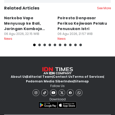
Related Articles
See More
Narkoba Vape
Polresta Denpasar
4
Menyusup ke Bali,
Periksa Kejiwaan Pelaku
T
Jaringan Kamboja
Penusukan Istri
d
Terbongkar
06 Agu 2026, 22:15 WIB
06 Agu 2026, 21:57 WIB
06
News
News
Ne
About Us
Editorial Team
Contact Us
Terms of Services
Pedoman Media Siber
Index
Sitemap
Follow Us
Download