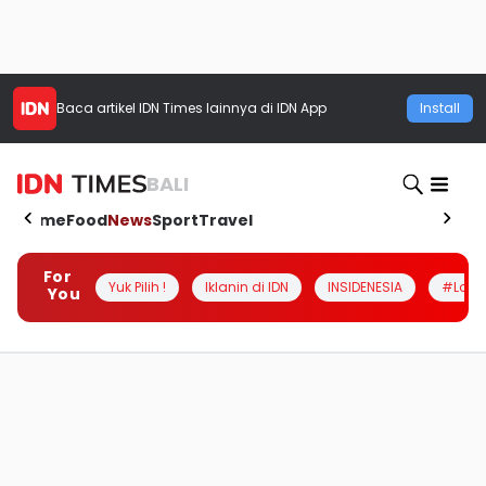
Baca artikel
IDN Times
lainnya di IDN App
Install
BALI
Home
Food
News
Sport
Travel
For
Yuk Pilih !
Iklanin di IDN
INSIDENESIA
#Loka
You