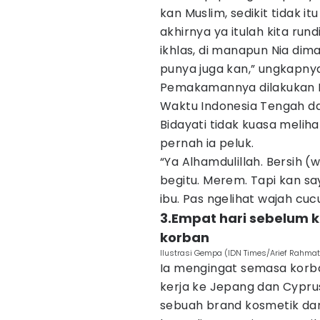
kan Muslim, sedikit tidak 
akhirnya ya itulah kita run
ikhlas, di manapun Nia di
punya juga kan,” ungkapny
Pemakamannya dilakukan Ka
Waktu Indonesia Tengah da
Bidayati tidak kuasa melih
pernah ia peluk.
“Ya Alhamdulillah. Bersih 
begitu. Merem. Tapi kan sa
ibu. Pas ngelihat wajah cucu
3.Empat hari sebelum k
korban
Ilustrasi Gempa (IDN Times/Arief Rahmat
Ia mengingat semasa korb
kerja ke Jepang dan Cyprus
sebuah brand kosmetik dan