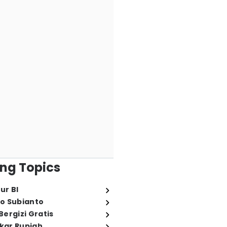
ng Topics
ur BI
o Subianto
ergizi Gratis
ukar Rupiah