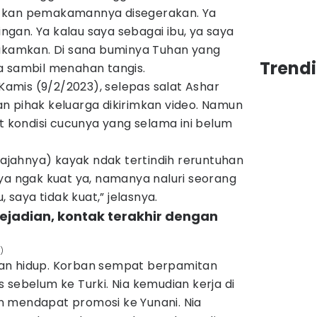
itu kan pemakamannya disegerakan. Ya
dingan. Ya kalau saya sebagai ibu, ya saya
makamkan. Di sana buminya Tuhan yang
Trendi
a sambil menahan tangis.
mis (9/2/2023), selepas salat Ashar
n pihak keluarga dikirimkan video. Namun
at kondisi cucunya yang selama ini belum
(wajahnya) kayak ndak tertindih reruntuhan
ya ngak kuat ya, namanya naluri seorang
, saya tidak kuat,” jelasnya.
ejadian, kontak terakhir dengan
)
an hidup. Korban sempat berpamitan
 sebelum ke Turki. Nia kemudian kerja di
 mendapat promosi ke Yunani. Nia