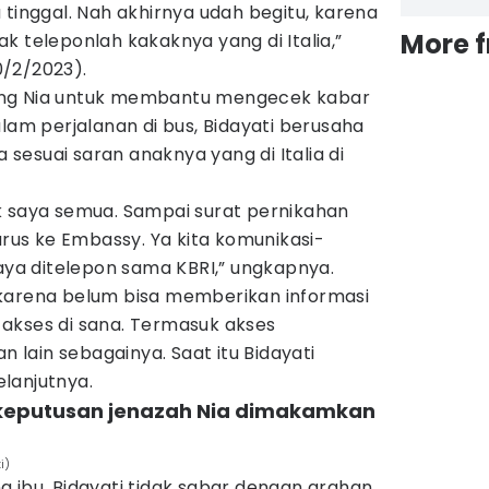
 tinggal. Nah akhirnya udah begitu, karena
More 
k teleponlah kakaknya yang di Italia,”
/2/2023).
ung Nia untuk membantu mengecek kabar
alam perjalanan di bus, Bidayati berusaha
esuai saran anaknya yang di Italia di
k saya semua. Sampai surat pernikahan
urus ke Embassy. Ya kita komunikasi-
saya ditelepon sama KBRI,” ungkapnya.
karena belum bisa memberikan informasi
akses di sana. Termasuk akses
an lain sebagainya. Saat itu Bidayati
lanjutnya.
 keputusan jenazah Nia dimakamkan
i)
 ibu, Bidayati tidak sabar dengan arahan