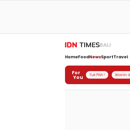
BALI
Home
Food
News
Sport
Travel
For
Yuk Pilih !
Iklanin d
You