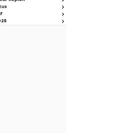
tus
FF
026