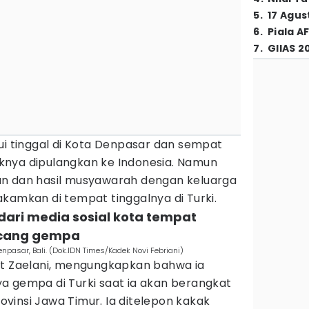
5
.
17 Agus
6
.
Piala A
7
.
GIIAS 2
ui tinggal di Kota Denpasar dan sempat
knya dipulangkan ke Indonesia. Namun
an dan hasil musyawarah dengan keluarga
kamkan di tempat tinggalnya di Turki.
 dari media sosial kota tempat
ncang gempa
npasar, Bali. (Dok.IDN Times/Kadek Novi Febriani)
at Zaelani, mengungkapkan bahwa ia
a gempa di Turki saat ia akan berangkat
vinsi Jawa Timur. Ia ditelepon kakak