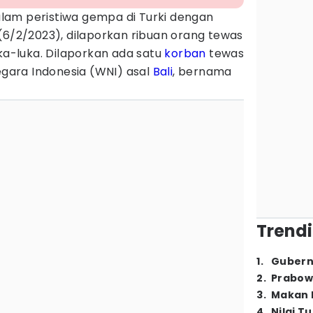
lam peristiwa gempa di Turki dengan
(6/2/2023), dilaporkan ribuan orang tewas
uka-luka. Dilaporkan ada satu
korban
tewas
ara Indonesia (WNI) asal
Bali
, bernama
Trendi
1
.
Gubern
2
.
Prabow
3
.
Makan B
4
.
Nilai T