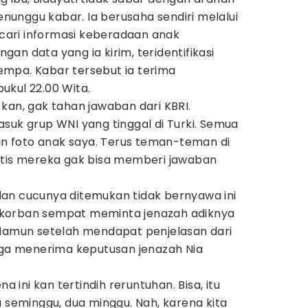
unggu kabar. Ia berusaha sendiri melalui
ari informasi keberadaan anak
an data yang ia kirim, teridentifikasi
mpa. Kabar tersebut ia terima
ukul 22.00 Wita.
kan, gak tahan jawaban dari KBRI.
suk grup WNI yang tinggal di Turki. Semua
min foto anak saya. Terus teman-teman di
atis mereka gak bisa memberi jawaban
an cucunya ditemukan tidak bernyawa ini
korban sempat meminta jenazah adiknya
 Namun setelah mendapat penjelasan dari
arga menerima keputusan jenazah Nia
na ini kan tertindih reruntuhan. Bisa, itu
a seminggu, dua minggu. Nah, karena kita