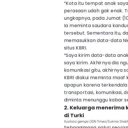
“Kota itu tempat anak saya
perasaan udah gak enak. Ta
ungkapnya, pada Jumat (10
Ia meminta saudara kand
tersebut. Sementara itu, d
memasukkan data-data Nia s
situs KBRI.
“Saya kirim data-data ana
saya kirim. Akhirnya dia ng
komunikasi gitu, akhirnya 
KBRI diakui meminta maaf 
apapun karena terkendala 
transportasi, komunikasi, d
diminta menunggu kabar se
2. Keluarga menerima
di Turki
Ilustrasi gempa (IDN Times/Sukma Shakt
Sebagaimana naluri seorang