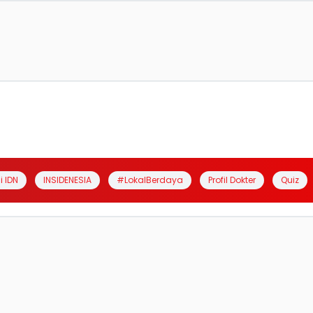
i IDN
INSIDENESIA
#LokalBerdaya
Profil Dokter
Quiz