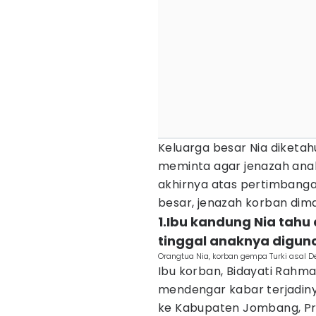
Keluarga besar Nia diketah
meminta agar jenazah ana
akhirnya atas pertimbang
besar, jenazah korban dima
1.Ibu kandung Nia tahu
tinggal anaknya digu
Orangtua Nia, korban gempa Turki asal De
Ibu korban, Bidayati Rahm
mendengar kabar terjadiny
ke Kabupaten Jombang, Pro