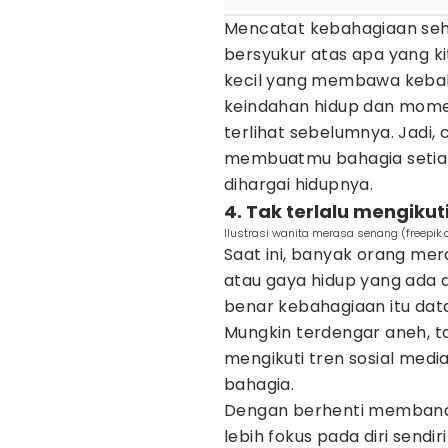
Mencatat kebahagiaan seha
bersyukur atas apa yang kit
kecil yang membawa kebahag
keindahan hidup dan mom
terlihat sebelumnya. Jadi,
membuatmu bahagia setiap 
dihargai hidupnya.
4. Tak terlalu mengikut
Ilustrasi wanita merasa senang (freepik
Saat ini, banyak orang mer
atau gaya hidup yang ada di
benar kebahagiaan itu data
Mungkin terdengar aneh, ta
mengikuti tren sosial media
bahagia.
Dengan berhenti membandin
lebih fokus pada diri sendi