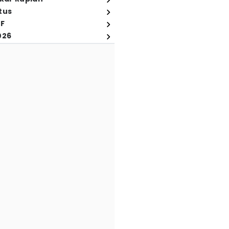
tus
FF
026