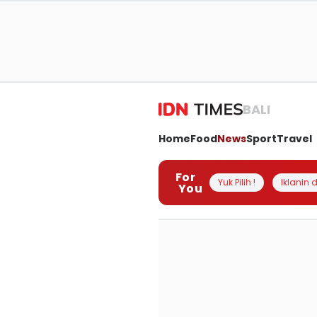
BALI
Home
Food
News
Sport
Travel
For
Yuk Pilih !
Iklanin d
You