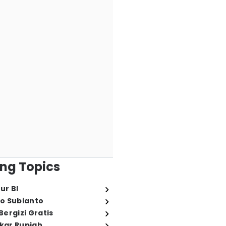
ng Topics
ur BI
o Subianto
ergizi Gratis
ukar Rupiah