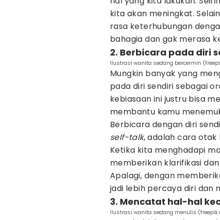
hal yang kita lakukan. Sei
kita akan meningkat. Selai
rasa keterhubungan dengan d
bahagia dan gak merasa k
2. Berbicara pada diri s
Ilustrasi wanita sedang bercermin (free
Mungkin banyak yang meng
pada diri sendiri sebagai o
kebiasaan ini justru bisa
membantu kamu menemukan
Berbicara dengan diri sendi
self-talk
, adalah cara otak
Ketika kita menghadapi mas
memberikan klarifikasi dan
Apalagi, dengan memberikan 
jadi lebih percaya diri dan
3. Mencatat hal-hal k
Ilustrasi wanita sedang menulis (freepik