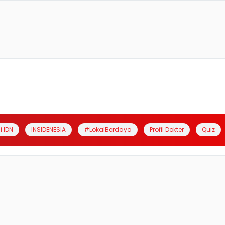
i IDN
INSIDENESIA
#LokalBerdaya
Profil Dokter
Quiz