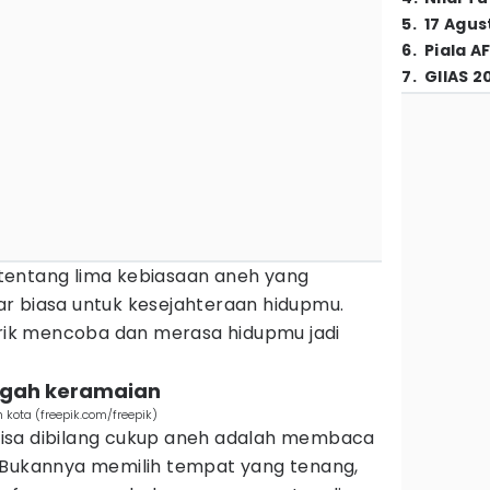
5
.
17 Agus
6
.
Piala A
7
.
GIIAS 2
ut tentang lima kebiasaan aneh yang
r biasa untuk kesejahteraan hidupmu.
tarik mencoba dan merasa hidupmu jadi
ngah keramaian
kota (freepik.com/freepik)
isa dibilang cukup aneh adalah membaca
 Bukannya memilih tempat yang tenang,