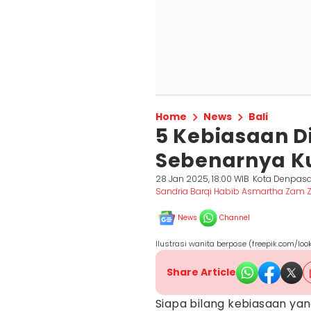
Home
News
Bali
5 Kebiasaan D
Sebenarnya K
28 Jan 2025, 18:00 WIB
Kota Denpasa
Sandria Barqi Habib Asmartha Zam
News
Channel
Ilustrasi wanita berpose (freepik.com/loo
Share Article
Siapa bilang kebiasaan yan