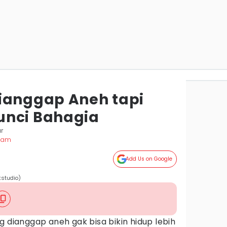
ianggap Aneh tapi
unci Bahagia
r
 Zam
Add Us on Google
kstudio)
g dianggap aneh gak bisa bikin hidup lebih