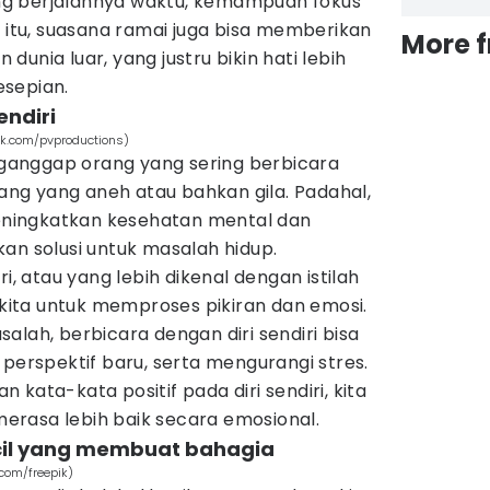
ring berjalannya waktu, kemampuan fokus
n itu, suasana ramai juga bisa memberikan
More 
unia luar, yang justru bikin hati lebih
esepian.
endiri
pik.com/pvproductions)
anggap orang yang sering berbicara
rang yang aneh atau bahkan gila. Padahal,
 meningkatkan kesehatan mental dan
 solusi untuk masalah hidup.
ri, atau yang lebih dikenal dengan istilah
 kita untuk memproses pikiran dan emosi.
alah, berbicara dengan diri sendiri bisa
 perspektif baru, serta mengurangi stres.
kata-kata positif pada diri sendiri, kita
 merasa lebih baik secara emosional.
ecil yang membuat bahagia
.com/freepik)