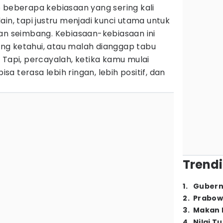
 beberapa kebiasaan yang sering kali
ain, tapi justru menjadi kunci utama untuk
dan seimbang. Kebiasaan-kebiasaan ini
g ketahui, atau malah dianggap tabu
 Tapi, percayalah, ketika kamu mulai
 terasa lebih ringan, lebih positif, dan
Trendi
1
.
Gubern
2
.
Prabow
3
.
Makan B
4
.
Nilai T