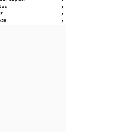
tus
FF
026