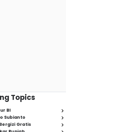
ng Topics
ur BI
o Subianto
ergizi Gratis
ukar Rupiah