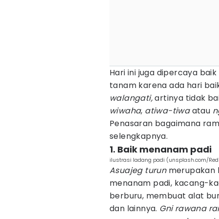
Hari ini juga dipercaya ba
tanam karena ada hari bai
walangati,
artinya tidak b
wiwaha
,
atiwa-tiwa
atau
n
Penasaran bagaimana ramal
selengkapnya.
1. Baik menanam padi
ilustrasi ladang padi (unsplash.com/Redi
Asuajeg turun
merupakan h
menanam padi, kacang-kacan
berburu, membuat alat bun
dan lainnya.
Gni rawana r