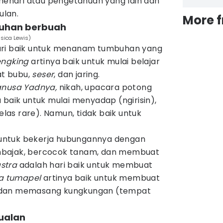
 menari atau pengetahuan yang lain dan
ulan.
More 
uhan berbuah
ssica Lewis)
ri baik untuk menanam tumbuhan yang
engking
artinya baik untuk mulai belajar
t bubu,
seser
, dan jaring.
nusa Yadnya,
nikah, upacara potong
 baik untuk mulai menyadap (ngirisin),
as rare). Namun, tidak baik untuk
k untuk bekerja hubungannya dengan
mbajak, bercocok tanam, dan membuat
stra
adalah hari baik untuk membuat
a tumapel
artinya baik untuk membuat
 dan memasang kungkungan (tempat
jualan