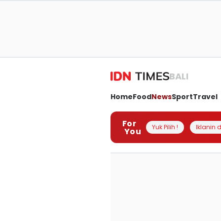
BALI
Home
Food
News
Sport
Travel
For
Yuk Pilih !
Iklanin d
You