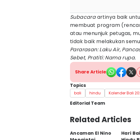
Subacara
artinya baik unt
membuat program (rencan
atau menunjuk petugas, mul
tidak baik melakukan semu
Pararasan: Laku Air, Panca
Sebet, Pratiti: Nama rupa.
Share Article
Topics
bali
hindu
Kalender Bali 2
Editorial Team
Editor
Related Articles
Ni Komang Yuko Utami
Ancaman El Nino
Hari Ba
Editor
Mengintai,
Hindu B