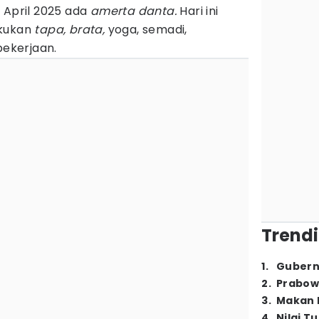
 April 2025 ada
amerta danta.
Hari ini
akukan
tapa, brata,
yoga, semadi,
 pekerjaan.
Trendi
1
.
Gubern
2
.
Prabow
3
.
Makan B
4
.
Nilai T