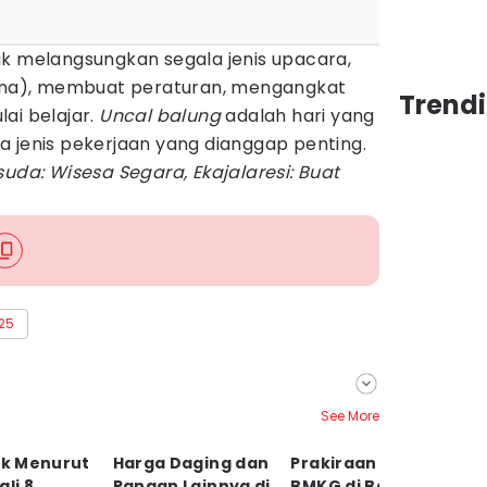
uk melangsungkan segala jenis upacara,
a), membuat peraturan, mengangkat
Trendi
ai belajar.
Uncal balung
adalah hari yang
a jenis pekerjaan yang dianggap penting.
suda: Wisesa Segara, Ekajalaresi: Buat
025
See More
ik Menurut
Harga Daging dan
Prakiraan Cuaca
5 
ali 8
Pangan Lainnya di
BMKG di Bali 8
Si