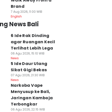
Walk Away From a
Brand
7 Aug 2026, 11:00 WIB
English
ng News Bali
6 Ide Rak Dinding
agar Ruangan Kecil
Terlihat Lebih Lega
06 Agu 2026, 15:10 WIB
News
5 Ide Daur Ulang
Sikat Gigi Bekas
07 Agu 2026, 21:30 WIB
News
Narkoba Vape
Menyusup ke Bali,
Jaringan Kamboja
Terbongkar
Ide Daur Ulang
Drone Misterius
HPV Bisa
06 Agu 2026, 22:15 WIB
kat Gigi Bekas
Terbang Malam
Menyerang Laki-