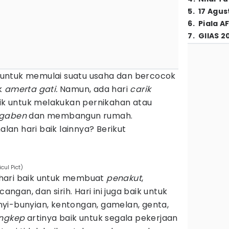
5
.
17 Agus
6
.
Piala A
7
.
GIIAS 2
ik untuk memulai suatu usaha dan bercocok
k
amerta gati.
Namun, ada hari
carik
aik untuk melakukan pernikahan atau
gaben
dan membangun rumah.
an hari baik lainnya? Berikut
cul Pict)
ari baik untuk membuat
penakut
,
gan, dan sirih. Hari ini juga baik untuk
yi-bunyian, kentongan, gamelan, genta,
angkep
artinya baik untuk segala pekerjaan