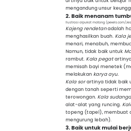
artinya baik untuk belajar
mengandung unsur keungg
2. Baik menanam tumb
Ilustrasi alpukat matang (pexels.com/Je
Kajeng rendetan
adalah ha
menghasilkan buah.
Kala j
menari, menabuh, membua
Namun, tidak baik untuk
Ma
rambut.
Kala pegat
artinya
memisah bayi menetek (mel
melakukan
karya ayu.
Kala sor
artinya tidak bai
dengan tanah seperti me
terowongan.
Kala sudanga
alat-alat yang runcing.
Kal
topeng (tapel), membuat
mengurung lebah).
3. Baik untuk mulai ber