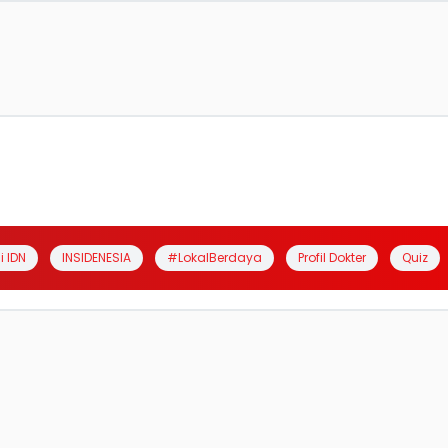
i IDN
INSIDENESIA
#LokalBerdaya
Profil Dokter
Quiz