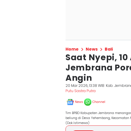
Home
News
Bali
Saat Nyepi, 1
Jembrana Por
Angin
20 Mar 2026, 13:38 WIB
Kab. Jembran
Putu Sastra Putra
News
Channel
Tim BPBD Kabupaten Jembrana menangani 
beliung di Desa Yehembang, Kecamatan M
(Dok.Istimewa)