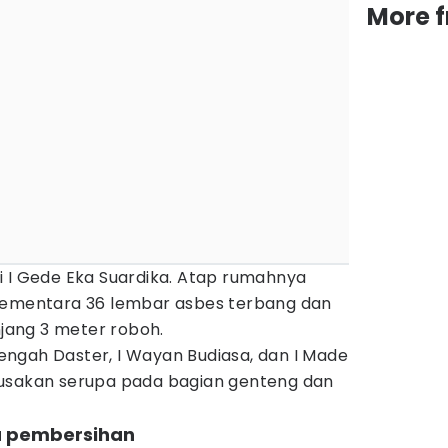
More 
i I Gede Eka Suardika. Atap rumahnya
 sementara 36 lembar asbes terbang dan
ang 3 meter roboh.
 Nengah Daster, I Wayan Budiasa, dan I Made
rusakan serupa pada bagian genteng dan
u pembersihan