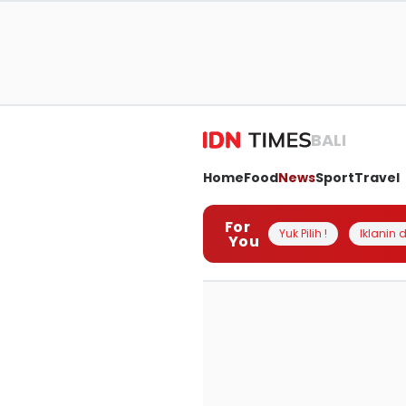
BALI
Home
Food
News
Sport
Travel
For
Yuk Pilih !
Iklanin d
You