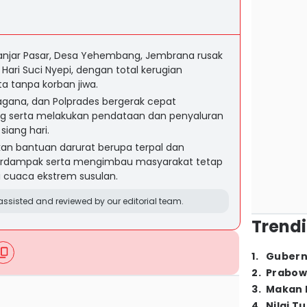
anjar Pasar, Desa Yehembang, Jembrana rusak
Hari Suci Nyepi, dengan total kerugian
ta tanpa korban jiwa.
agana, dan Polprades bergerak cepat
g serta melakukan pendataan dan penyaluran
siang hari.
n bantuan darurat berupa terpal dan
rdampak serta mengimbau masyarakat tetap
 cuaca ekstrem susulan.
ssisted and reviewed by our editorial team.
Trendi
1
.
Gubern
2
.
Prabow
3
.
Makan B
4
.
Nilai T