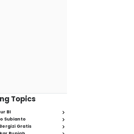
ng Topics
ur BI
o Subianto
ergizi Gratis
ukar Rupiah