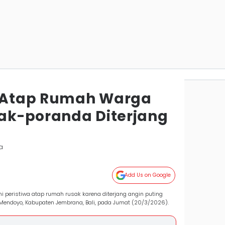
0 Atap Rumah Warga
ak-poranda Diterjang
a
Add Us on Google
peristiwa atap rumah rusak karena diterjang angin puting
endoyo, Kabupaten Jembrana, Bali, pada Jumat (20/3/2026).