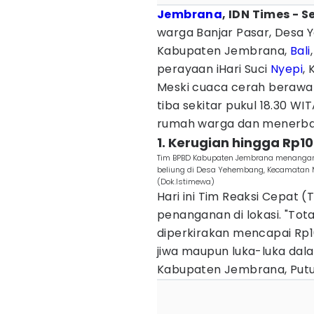
Jembrana
, IDN Times - 
warga Banjar Pasar, Desa
Kabupaten Jembrana,
Bali
perayaan iHari Suci
Nyepi
,
Meski cuaca cerah berawan
tiba sekitar pukul 18.30 
rumah warga dan menerban
1. Kerugian hingga Rp10
Tim BPBD Kabupaten Jembrana menangani 
beliung di Desa Yehembang, Kecamatan M
(Dok.Istimewa)
Hari ini Tim Reaksi Cepat (
penanganan di lokasi. "Tota
diperkirakan mencapai Rp1
jiwa maupun luka-luka dala
Kabupaten Jembrana, Putu