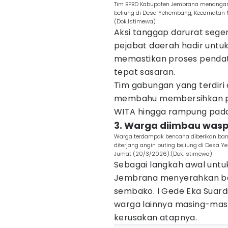
Tim BPBD Kabupaten Jembrana menangani 
beliung di Desa Yehembang, Kecamatan M
(Dok.Istimewa)
Aksi tanggap darurat sege
pejabat daerah hadir unt
memastikan proses pendat
tepat sasaran.
Tim gabungan yang terdiri 
membahu membersihkan pui
WITA hingga rampung pada 
3. Warga diimbau was
Warga terdampak bencana diberikan ban
diterjang angin puting beliung di Desa
Jumat (20/3/2026).(Dok.Istimewa)
Sebagai langkah awal unt
Jembrana menyerahkan ban
sembako. I Gede Eka Suard
warga lainnya masing-masin
kerusakan atapnya.