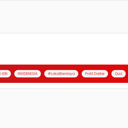
i IDN
INSIDENESIA
#LokalBerdaya
Profil Dokter
Quiz