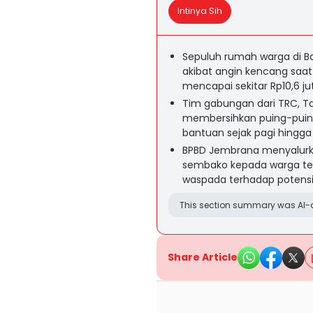
Intinya Sih
Sepuluh rumah warga di B
akibat angin kencang saat 
mencapai sekitar Rp10,6 ju
Tim gabungan dari TRC, T
membersihkan puing-puin
bantuan sejak pagi hingga 
BPBD Jembrana menyalurka
sembako kepada warga te
waspada terhadap potensi
This section summary was AI-a
Share Article