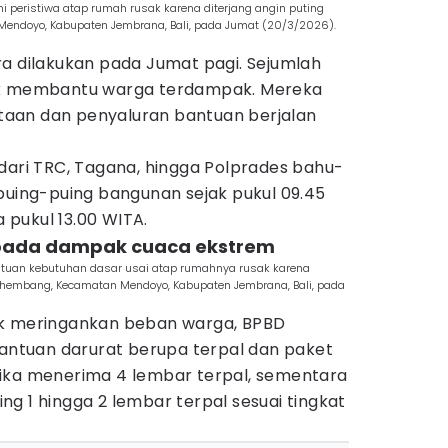
peristiwa atap rumah rusak karena diterjang angin puting
endoyo, Kabupaten Jembrana, Bali, pada Jumat (20/3/2026).
ra dilakukan pada Jumat pagi. Sejumlah
uk membantu warga terdampak. Mereka
aan dan penyaluran bantuan berjalan
dari TRC, Tagana, hingga Polprades bahu-
ng-puing bangunan sejak pukul 09.45
pukul 13.00 WITA.
pada dampak cuaca ekstrem
tuan kebutuhan dasar usai atap rumahnya rusak karena
 Yehembang, Kecamatan Mendoyo, Kabupaten Jembrana, Bali, pada
uk meringankan beban warga, BPBD
tuan darurat berupa terpal dan paket
ika menerima 4 lembar terpal, sementara
g 1 hingga 2 lembar terpal sesuai tingkat