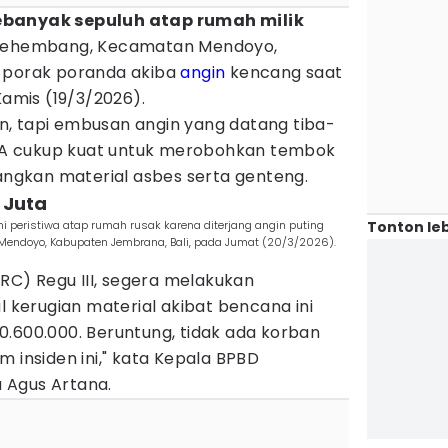
Sebanyak sepuluh atap rumah milik
 Yehembang, Kecamatan Mendoyo,
, porak poranda akiba
angin
kencang saat
 Kamis (19/3/2026).
, tapi embusan angin yang datang tiba-
WITA cukup kuat untuk merobohkan tembok
gkan material asbes serta genteng.
 Juta
Tonton leb
peristiwa atap rumah rusak karena diterjang angin puting
endoyo, Kabupaten Jembrana, Bali, pada Jumat (20/3/2026).
TRC) Regu III, segera melakukan
l kerugian material akibat bencana ini
0.600.000. Beruntung, tidak ada korban
m insiden ini," kata Kepala BPBD
 Agus Artana.