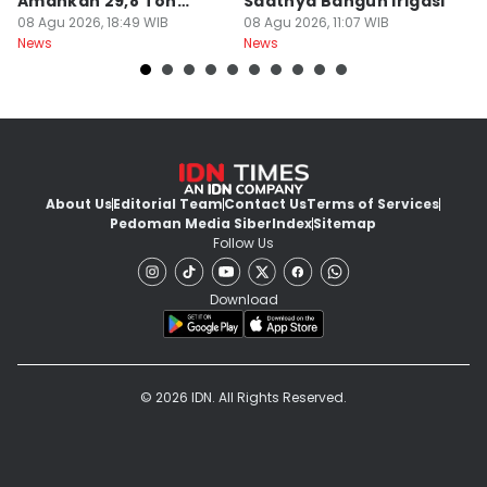
Amankan 29,8 Ton
Saatnya Bangun Irigasi
A
Beras
08 Agu 2026, 18:49 WIB
08 Agu 2026, 11:07 WIB
08
News
News
Ne
About Us
Editorial Team
Contact Us
Terms of Services
Pedoman Media Siber
Index
Sitemap
Follow Us
Download
© 2026 IDN. All Rights Reserved.