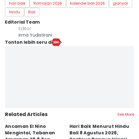
hari baik
Ramalan 2026
kalender bali 2026
gianyar
Hindu
Bali
Editorial Team
Editor
Irma Yudistirani
Tonton lebih seru di
Related Articles
See More
Ancaman El Nino
Hari Baik Menurut Hindu
H
Mengintai, Tabanan
Bali 8 Agustus 2026,
Pa