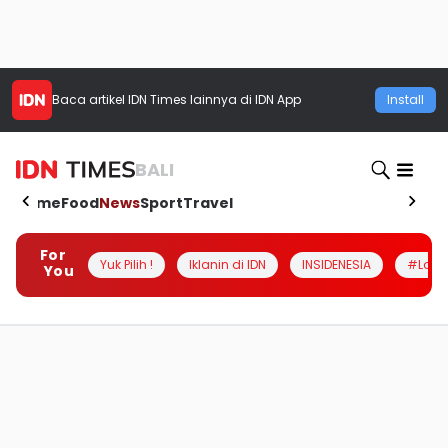
Baca artikel
IDN Times
lainnya di IDN App
Install
BALI
Home
Food
News
Sport
Travel
For
Yuk Pilih !
Iklanin di IDN
INSIDENESIA
#Loka
You