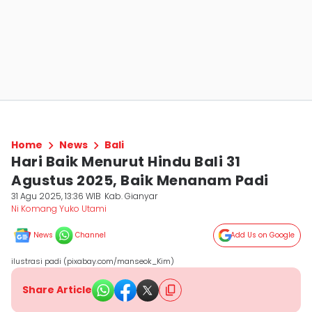
Home
News
Bali
Hari Baik Menurut Hindu Bali 31
Agustus 2025, Baik Menanam Padi
31 Agu 2025, 13:36 WIB
Kab. Gianyar
Ni Komang Yuko Utami
News
Channel
Add Us on Google
ilustrasi padi (pixabay.com/manseok_Kim)
Share Article