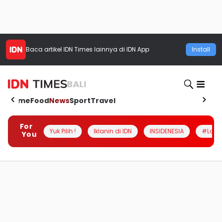
Baca artikel
IDN Times
lainnya di IDN App
Install
BALI
Home
Food
News
Sport
Travel
For
Yuk Pilih !
Iklanin di IDN
INSIDENESIA
#Loka
You