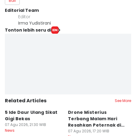
Bali
Editorial Team
Editor
Irma Yudistirani
Tonton lebih seru di
Related Articles
See More
5 Ide Daur Ulang Sikat
Drone Misterius
H
Gigi Bekas
Terbang Malam Hari
La
07 Agu 2026, 21:30 WIB
Resahkan Peternak di
d
News
Marga Tabanan
07 Agu 2026, 17:20 WIB
07