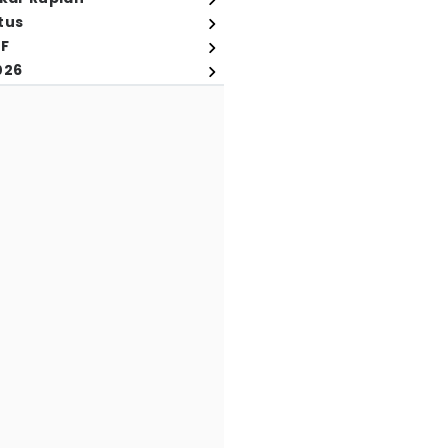
tus
FF
026