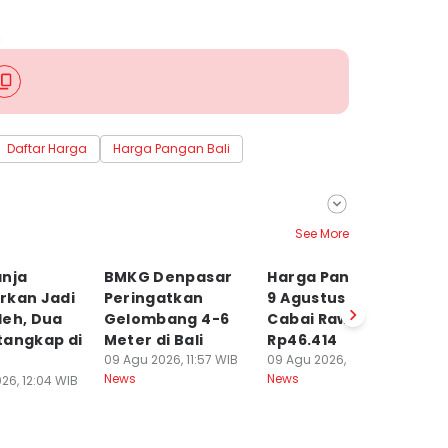
5
.
Daftar Harga
Harga Pangan Bali
See More
anja
BMKG Denpasar
Harga Pangan Bali
Ka
rkan Jadi
Peringatkan
9 Agustus 2026,
Ag
leh, Dua
Gelombang 4-6
Cabai Rawit
B
tangkap di
Meter di Bali
Rp46.414
09
Ne
09 Agu 2026, 11:57 WIB
09 Agu 2026, 11:15 WIB
News
News
26, 12:04 WIB