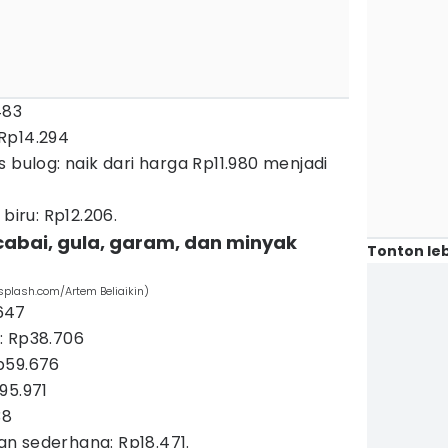
483
Rp14.294
 bulog: naik dari harga Rp11.980 menjadi
biru: Rp12.206.
cabai, gula, garam, dan minyak
Tonton leb
splash.com/Artem Beliaikin)
647
: Rp38.706
p59.676
95.971
38
n sederhana: Rp18.471.