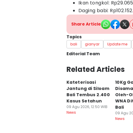
Ikan tongkol: Rp29.06
Daging babi: Rp102.152
Share Article
Topics
bali
gianyar
Update me
Editorial Team
Editor
Related Articles
Ni Komang Yuko Utami
Kateterisasi
10Kg G
Editor
Jantung di Siloam
Disama
Irma Yudistirani
Bali Tembus 2.400
Oleh-O
Kasus Setahun
WNA Di
09 Agu 2026, 12:50 WIB
Bali
News
09 Agu 20
News