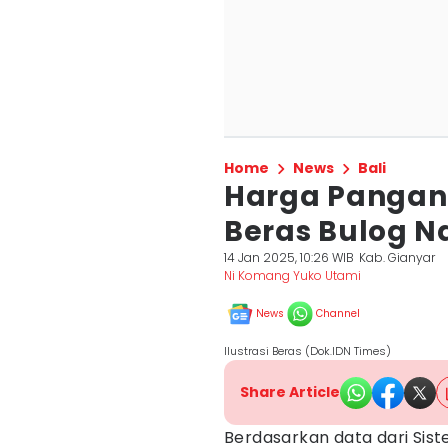
Home
News
Bali
Harga Pangan 
Beras Bulog N
14 Jan 2025, 10:26 WIB
Kab. Gianyar
Ni Komang Yuko Utami
News
Channel
Ilustrasi Beras (Dok.IDN Times)
Share Article
Berdasarkan data dari Sis