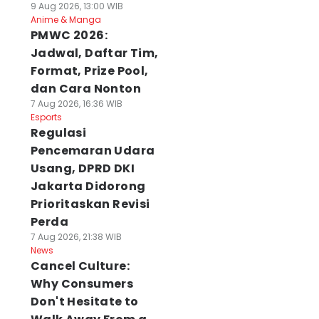
9 Aug 2026, 13:00 WIB
Anime & Manga
PMWC 2026:
Jadwal, Daftar Tim,
Format, Prize Pool,
dan Cara Nonton
7 Aug 2026, 16:36 WIB
Esports
Regulasi
Pencemaran Udara
Usang, DPRD DKI
Jakarta Didorong
lender Bali 9
Cuaca Bali 9
Ancaman El Nino
Prioritaskan Revisi
ustus 2026, Hari
Agustus 2026:
Mengintai,
Perda
aik Tanam Padi
Gelombang
Tabanan
7 Aug 2026, 21:38 WIB
 Agu 2026, 09:49 WIB
Selatan Capai 3
Amankan 29,8 T
News
ws
Meter
Beras
Cancel Culture:
09 Agu 2026, 09:46 WIB
08 Agu 2026, 18:49 WI
Why Consumers
News
News
Don't Hesitate to