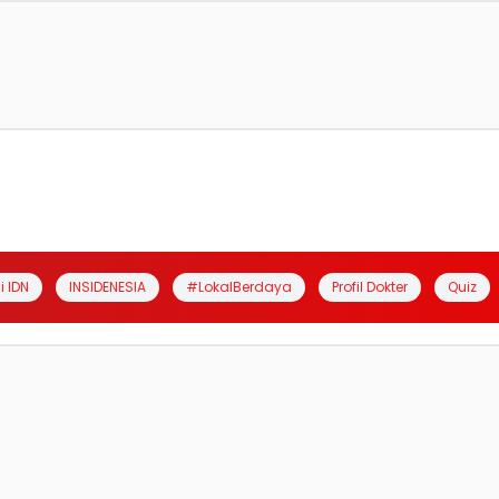
i IDN
INSIDENESIA
#LokalBerdaya
Profil Dokter
Quiz