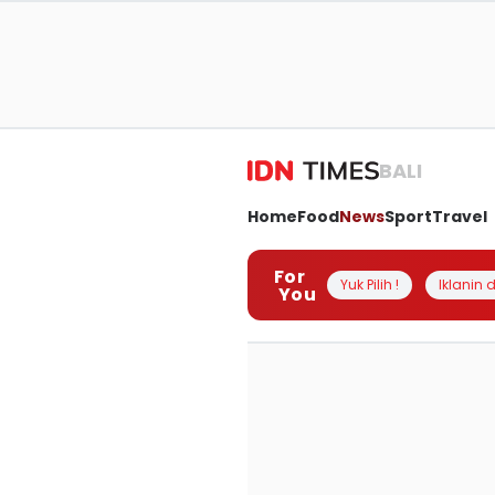
BALI
Home
Food
News
Sport
Travel
For
Yuk Pilih !
Iklanin d
You