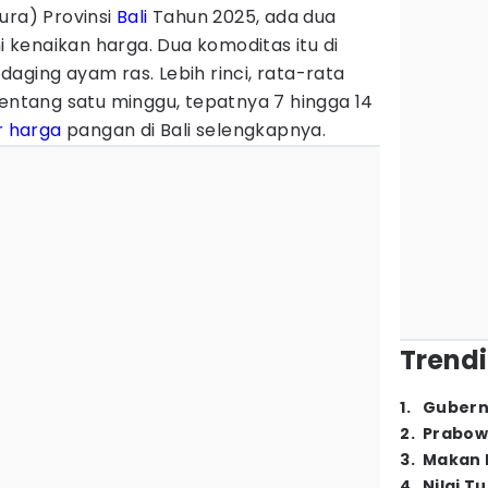
ura) Provinsi
Bali
Tahun 2025, ada dua
kenaikan harga. Dua komoditas itu di
aging ayam ras. Lebih rinci, rata-rata
rentang satu minggu, tepatnya 7 hingga 14
r harga
pangan di Bali selengkapnya.
Trendi
1
.
Gubern
2
.
Prabow
3
.
Makan B
4
.
Nilai T