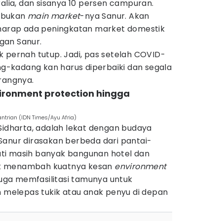
ralia, dan sisanya 10 persen campuran.
 bukan
main market
-nya Sanur. Akan
rharap ada peningkatan market domestik
gan Sanur.
 pernah tutup. Jadi, pas setelah COVID-
ang-kadang kan harus diperbaiki dan segala
rangnya.
vironment protection hingga
antrian (IDN Times/Ayu Afria)
Sidharta, adalah lekat dengan budaya
Sanur dirasakan berbeda dari pantai-
ati masih banyak bangunan hotel dan
k menambah kuatnya kesan
environment
juga memfasilitasi tamunya untuk
elepas tukik atau anak penyu di depan