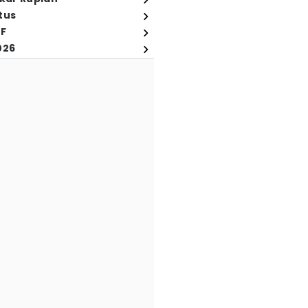
tus
FF
026