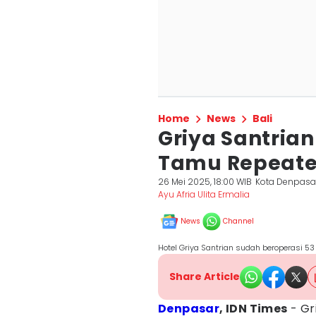
Home
News
Bali
Griya Santrian
Tamu Repeate
26 Mei 2025, 18:00 WIB
Kota Denpasa
Ayu Afria Ulita Ermalia
News
Channel
Hotel Griya Santrian sudah beroperasi 53
Share Article
Denpasar
, IDN Times
- Gr