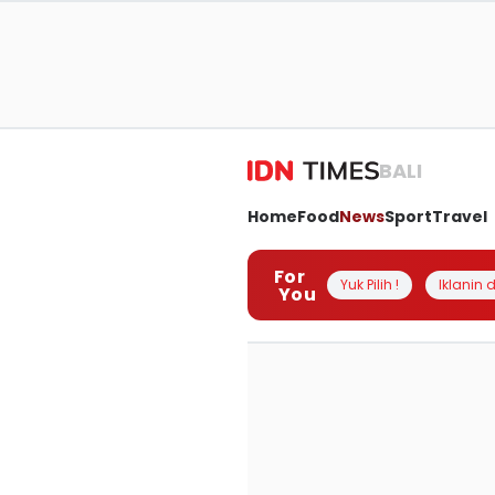
BALI
Home
Food
News
Sport
Travel
For
Yuk Pilih !
Iklanin d
You