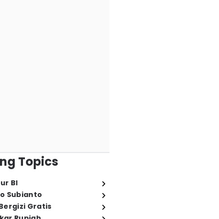
ng Topics
ur BI
o Subianto
ergizi Gratis
ukar Rupiah