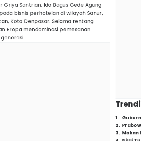
r Griya Santrian, Ida Bagus Gede Agung
 pada bisnis perhotelan di wilayah Sanur,
an, Kota Denpasar. Selama rentang
a dan Eropa mendominasi pemesanan
 generasi.
Trendi
1
.
Gubern
2
.
Prabow
3
.
Makan B
4
.
Nilai T