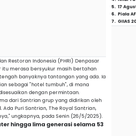
5
.
17 Agus
6
.
Piala A
7
.
GIIAS 2
an Restoran Indonesia (PHRI) Denpasar
r itu merasa bersyukur masih bertahan
i tengah banyaknya tantangan yang ada. Ia
ian sebagai "hotel tumbuh", di mana
isesuaikan dengan permintaan.
ma dari Santrian grup yang didirikan oleh
 Ada Puri Santrian, The Royal Santrian,
nya," ungkapnya, pada Senin (26/5/2025).
ter hingga lima generasi selama 53