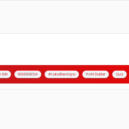
i IDN
INSIDENESIA
#LokalBerdaya
Profil Dokter
Quiz