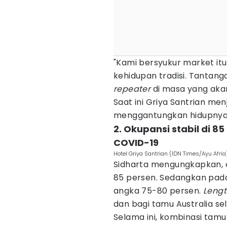
"Kami bersyukur market it
kehidupan tradisi. Tantan
repeater
di masa yang akan
Saat ini Griya Santrian me
menggantungkan hidupnya 
2. Okupansi stabil di 8
COVID-19
Hotel Griya Santrian (IDN Times/Ayu Afria
Sidharta mengungkapkan, o
85 persen. Sedangkan pada 
angka 75-80 persen.
Lengt
dan bagi tamu Australia se
Selama ini, kombinasi tam