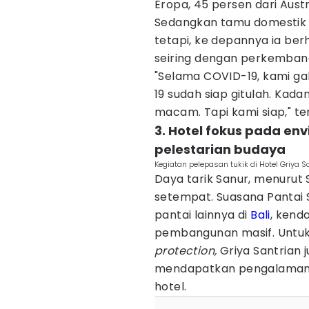
Eropa, 45 persen dari Aust
Sedangkan tamu domestik
tetapi, ke depannya ia be
seiring dengan perkemban
"Selama COVID-19, kami gak
19 sudah siap gitulah. Kad
macam. Tapi kami siap," te
3. Hotel fokus pada en
pelestarian budaya
Kegiatan pelepasan tukik di Hotel Griya S
Daya tarik Sanur, menurut 
setempat. Suasana Pantai 
pantai lainnya di
Bali
, kend
pembangunan masif. Untu
protection,
Griya Santrian 
mendapatkan pengalaman m
hotel.